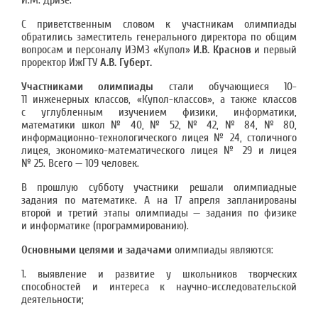
И.М. Дризе.
С приветственным словом к участникам олимпиады
обратились заместитель генерального директора по общим
вопросам и персоналу ИЭМЗ «Купол»
И.В. Краснов
и первый
проректор ИжГТУ
А.В. Губерт.
Участниками олимпиады
стали обучающиеся 10-
11 инженерных классов, «Купол-классов», а также классов
с углубленным изучением физики, информатики,
математики школ № 40, № 52, № 42, № 84, № 80,
информационно-технологического лицея № 24, столичного
лицея, экономико-математического лицея № 29 и лицея
№ 25. Всего — 109 человек.
В прошлую субботу участники решали олимпиадные
задания по математике. А на 17 апреля запланированы
второй и третий этапы олимпиады — задания по физике
и информатике (программированию).
Основными целями и задачами
олимпиады являются:
1. выявление и развитие у школьников творческих
способностей и интереса к научно-исследовательской
деятельности;