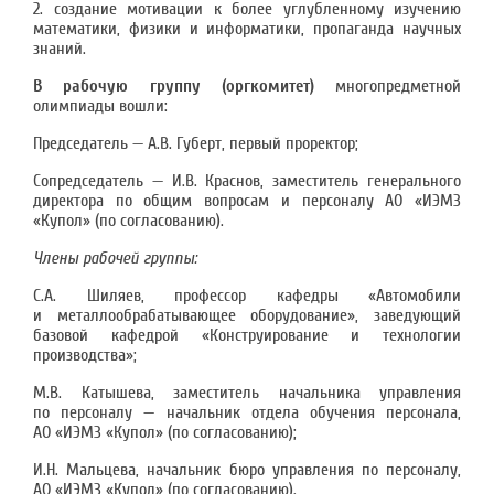
2. создание мотивации к более углубленному изучению
математики, физики и информатики, пропаганда научных
знаний.
В рабочую группу (оргкомитет)
многопредметной
олимпиады вошли:
Председатель — А.В. Губерт, первый проректор;
Сопредседатель — И.В. Краснов, заместитель генерального
директора по общим вопросам и персоналу АО «ИЭМЗ
«Купол» (по согласованию).
Члены рабочей группы:
С.А. Шиляев, профессор кафедры «Автомобили
и металлообрабатывающее оборудование», заведующий
базовой кафедрой «Конструирование и технологии
производства»;
М.В. Катышева, заместитель начальника управления
по персоналу — начальник отдела обучения персонала,
АО «ИЭМЗ «Купол» (по согласованию);
И.Н. Мальцева, начальник бюро управления по персоналу,
АО «ИЭМЗ «Купол» (по согласованию).