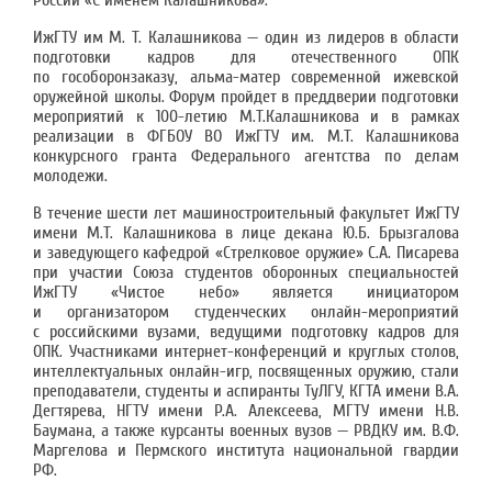
России «С именем Калашникова».
ИжГТУ им М. Т. Калашникова — один из лидеров в области
подготовки кадров для отечественного ОПК
по гособоронзаказу, альма-матер современной ижевской
оружейной школы. Форум пройдет в преддверии подготовки
мероприятий к 100-летию М.Т.Калашникова и в рамках
реализации в ФГБОУ ВО ИжГТУ им. М.Т. Калашникова
конкурсного гранта Федерального агентства по делам
молодежи.
В течение шести лет машиностроительный факультет ИжГТУ
имени М.Т. Калашникова в лице декана Ю.Б. Брызгалова
и заведующего кафедрой «Стрелковое оружие» С.А. Писарева
при участии Союза студентов оборонных специальностей
ИжГТУ «Чистое небо» является инициатором
и организатором студенческих онлайн-мероприятий
с российскими вузами, ведущими подготовку кадров для
ОПК. Участниками интернет-конференций и круглых столов,
интеллектуальных онлайн-игр, посвященных оружию, стали
преподаватели, студенты и аспиранты ТуЛГУ, КГТА имени В.А.
Дегтярева, НГТУ имени Р.А. Алексеева, МГТУ имени Н.В.
Баумана, а также курсанты военных вузов — РВДКУ им. В.Ф.
Маргелова и Пермского института национальной гвардии
РФ.