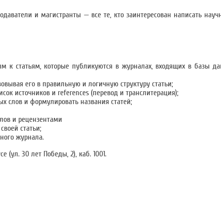
даватели и магистранты — все те, кто заинтересован написать науч
м к статьям, которые публикуются в журналах, входящих в базы д
овывая его в правильную и логичную структуру статьи;
сок источников и references (перевод и транслитерация);
ых слов и формулировать названия статей;
алов и рецензентами
своей статьи;
чного журнала.
се (ул. 30 лет Победы, 2), каб. 1001.