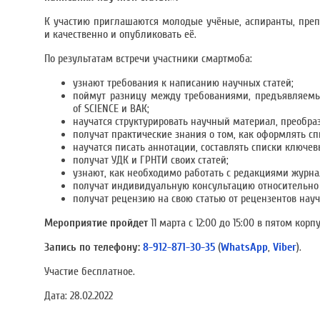
К участию приглашаются молодые учёные, аспиранты, препо
и качественно и опубликовать её.
По результатам встречи участники смартмоба:
узнают требования к написанию научных статей;
поймут разницу между требованиями, предъявляемы
of SCIENCE и ВАК;
научатся структурировать научный материал, преобраз
получат практические знания о том, как оформлять спи
научатся писать аннотации, составлять списки ключев
получат УДК и ГРНТИ своих статей;
узнают, как необходимо работать с редакциями журн
получат индивидуальную консультацию относительно 
получат рецензию на свою статью от рецензентов нау
Мероприятие пройдет
11 марта с 12:00 до 15:00 в пятом корпу
Запись по телефону:
8-912-871-30-35
(
WhatsApp
,
Viber
).
Участие бесплатное.
Дата:
28.02.2022