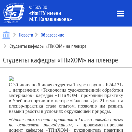
ФГБОУ ВО
«ИжГТУ имени
М.Т. Калашникова»
Новости
Образование
Студенты кафедры «ТПиХОМ» на пленэре
Студенты кафедры «ТПиХОМ» на пленэре
С 30 июня по 6 июля студенты 1 курса группы Б24-131-
1 направления «Технология художественной обработки
материалов» кафедры «ТПиХОМ» проходили практику
в Учебно-спортивном центре «Галево». Для 21 студента
пленэр-практика стала опытом, позволив им развить
навыки работы в условиях окружающей природы.
«
Опыт прохождения практики в Галево никогда никого
не оставляет равнодушным, -
прокомментировала
доцент кафедры «ТПиХОМ», руководитель практики