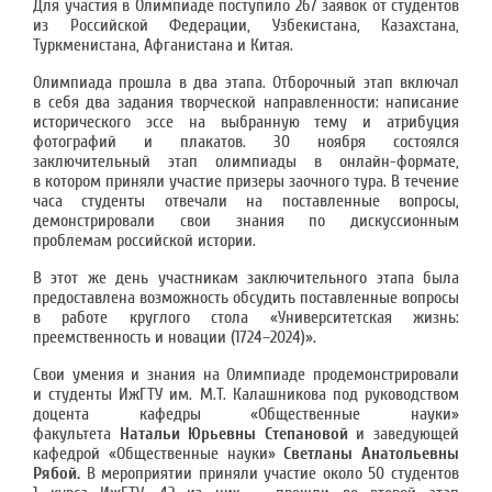
Для участия в Олимпиаде поступило 267 заявок от студентов
из Российской Федерации, Узбекистана, Казахстана,
Туркменистана, Афганистана и Китая.
Олимпиада прошла в два этапа. Отборочный этап включал
в себя два задания творческой направленности: написание
исторического эссе на выбранную тему и атрибуция
фотографий и плакатов. 30 ноября состоялся
заключительный этап олимпиады в онлайн-формате,
в котором приняли участие призеры заочного тура. В течение
часа студенты отвечали на поставленные вопросы,
демонстрировали свои знания по дискуссионным
проблемам российской истории.
В этот же день участникам заключительного этапа была
предоставлена возможность обсудить поставленные вопросы
в работе круглого стола «Университетская жизнь:
преемственность и новации (1724–2024)».
Свои умения и знания на Олимпиаде продемонстрировали
и студенты ИжГТУ им. М.Т. Калашникова под руководством
доцента кафедры «Общественные науки»
факультета
Натальи Юрьевны Степановой
и заведующей
кафедрой «Общественные науки»
Светланы Анатольевны
Рябой.
В мероприятии приняли участие около 50 студентов