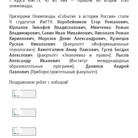
1 курса ИжГТУ, 42 из них — прошли во второй этап
олимпиады.
Призерами Олимпиады «Событие в истории России» стали
11 студентов ИжГТУ:
Коробейников Егор Романович,
Юрпалов Тимофей Владиславович, Минченко Роман
Владимирович, Савин Иван Михайлович, Николаев Роман
Кириллович, Морозов Денис Александрович, Кузнецов
Руслан Николаевич
(факультет «Информационные
технологии»);
Ахметгалиев Амир Раисович, Гусев Богдан
Алексеевич
(факультет «Экономика и право»);
Лысов
Александр Иванович
(Институт международных
образовательных программ);
Данилов Андрей
Павлович
(Приборостроительный факультет).
Поздравляем ребят с победой!