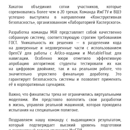
Хакатон объединил сотни участников, которые
соревновались более чем в 20 треках. Команда ИжГТУ и ВШЭ
успешно выступила в направлении «Конструктивная
безопасность», организованном «Лабораторией Касперского».
Разработка команды MiR представляет собой качественно
собранную систему, соответствующую строгим требованиям
ГОСТ. Уникальность их решения — в разделении кода
на доверенные и недоверенные части с использованием
OpenCV для работы с ArUco-кодами и MutableFloat для
навигации. Особенно жюри отметило эффективную
апробацию алгоритмов: студенты тестировали их как
на цифровом двойнике, так и на реальном роботе, что
значительно упростило финальную доработку. Это
гарантирует безопасность системы и позволяет применять
её в корпоративных сценариях.
Важно, что финалисты трека не ограничились виртуальными
моделями. Им предстояло воплотить свои разработки
в жизнь, управляя реальной машинкой, которая проходила
испытания на специальном полигоне.
Поздравляем нашу команду с выдающимся результатом,
который подтверждает высокий уровень подготовки