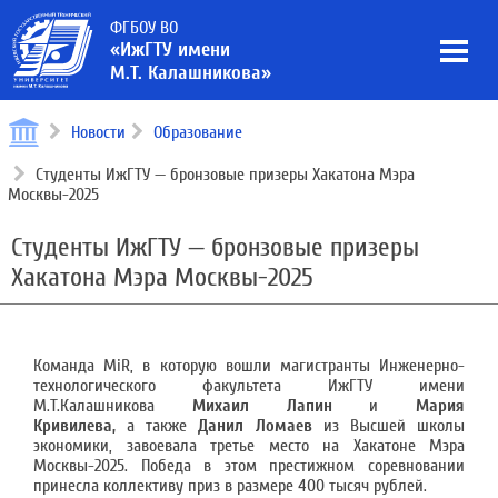
ФГБОУ ВО
«ИжГТУ имени
М.Т. Калашникова»
Новости
Образование
Студенты ИжГТУ — бронзовые призеры Хакатона Мэра
Москвы-2025
Студенты ИжГТУ — бронзовые призеры
Хакатона Мэра Москвы-2025
Команда MiR, в которую вошли магистранты Инженерно-
технологического факультета ИжГТУ имени
М.Т.Калашникова
Михаил Лапин
и
Мария
Кривилева,
а также
Данил Ломаев
из Высшей школы
экономики, завоевала третье место на Хакатоне Мэра
Москвы-2025. Победа в этом престижном соревновании
принесла коллективу приз в размере 400 тысяч рублей.