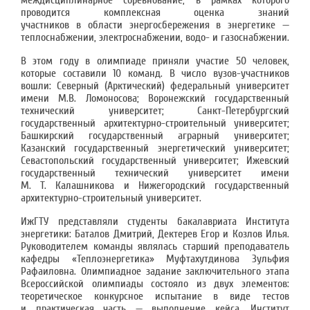
междисциплинарное соревнование, в рамках которого
проводится комплексная оценка знаний
участников в области энергосбережения в энергетике —
теплоснабжении, электроснабжении, водо- и газоснабжении.
В этом году в олимпиаде приняли участие 50 человек,
которые составили 10 команд. В число вузов-участников
вошли: Северный (Арктический) федеральный университет
имени М.В. Ломоносова; Воронежский государственный
технический университет; Санкт-Петербургский
государственный архитектурно-строительный университет;
Башкирский государственный аграрный университет;
Казанский государственный энергетический университет;
Севастопольский государственный университет; Ижевский
государственный технический университет имени
М. Т. Калашникова и Нижегородский государственный
архитектурно-строительный университет.
ИжГТУ представляли студенты бакалавриата Института
энергетики: Баталов Дмитрий, Дектерев Егор и Козлов Илья.
Руководителем команды являлась старший преподаватель
кафедры «Теплоэнергетика» Муфтахутдинова Зульфия
Рафаиловна. Олимпиадное задание заключительного этапа
Всероссийской олимпиады состояло из двух элементов:
теоретическое конкурсное испытание в виде тестов
и практическая часть — выполнение кейса. Институт