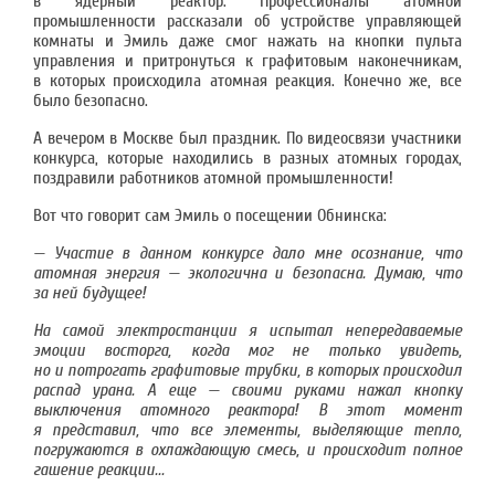
в ядерный реактор. Профессионалы атомной
промышленности рассказали об устройстве управляющей
комнаты и Эмиль даже смог нажать на кнопки пульта
управления и притронуться к графитовым наконечникам,
в которых происходила атомная реакция. Конечно же, все
было безопасно.
А вечером в Москве был праздник. По видеосвязи участники
конкурса, которые находились в разных атомных городах,
поздравили работников атомной промышленности!
Вот что говорит сам Эмиль о посещении Обнинска:
— Участие в данном конкурсе дало мне осознание, что
атомная энергия — экологична и безопасна. Думаю, что
за ней будущее!
На самой электростанции я испытал непередаваемые
эмоции восторга, когда мог не только увидеть,
но и потрогать графитовые трубки, в которых происходил
распад урана. А еще — своими руками нажал кнопку
выключения атомного реактора! В этот момент
я представил, что все элементы, выделяющие тепло,
погружаются в охлаждающую смесь, и происходит полное
гашение реакции...