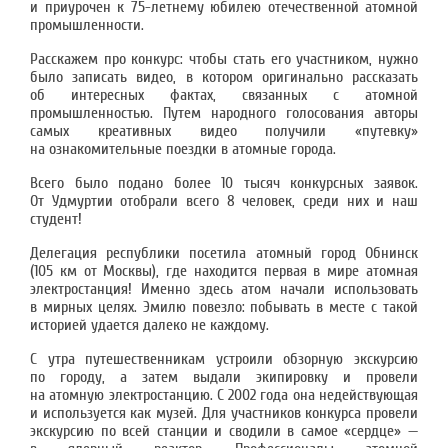
и приурочен к 75-летнему юбилею отечественной атомной
промышленности.
Расскажем про конкурс: чтобы стать его участником, нужно
было записать видео, в котором оригинально рассказать
об интересных фактах, связанных с атомной
промышленностью. Путем народного голосования авторы
самых креативных видео получили «путевку»
на ознакомительные поездки в атомные города.
Всего было подано более 10 тысяч конкурсных заявок.
От Удмуртии отобрали всего 8 человек, среди них и наш
студент!
Делегация республики посетила атомный город Обнинск
(105 км от Москвы), где находится первая в мире атомная
электростанция! Именно здесь атом начали использовать
в мирных целях. Эмилю повезло: побывать в месте с такой
историей удается далеко не каждому.
С утра путешественникам устроили обзорную экскурсию
по городу, а затем выдали экипировку и провели
на атомную электростанцию. С 2002 года она недействующая
и используется как музей. Для участников конкурса провели
экскурсию по всей станции и сводили в самое «сердце» —