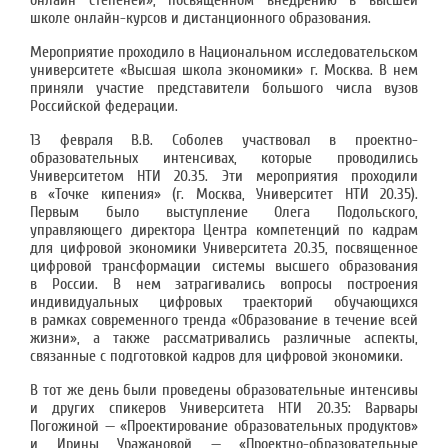
онлайн степеней», посвященном внедрению в высшей
школе онлайн-курсов и дистанционного образования.
Мероприятие проходило в Национальном исследовательском
университете «Высшая школа экономики» г. Москва. В нем
приняли участие представители большого числа вузов
Российской федерации.
13 февраля В.В. Соболев участвовал в проектно-
образовательных интенсивах, которые проводились
Университетом НТИ 20.35. Эти мероприятия проходили
в «Точке кипения» (г. Москва, Университет НТИ 20.35).
Первым было выступление Олега Подольского,
управляющего директора Центра компетенций по кадрам
для цифровой экономики Университета 20.35, посвященное
цифровой трансформации системы высшего образования
в России. В нем затрагивались вопросы построения
индивидуальных цифровых траекторий обучающихся
в рамках современного тренда «Образование в течение всей
жизни», а также рассматривались различные аспекты,
связанные с подготовкой кадров для цифровой экономики.
В тот же день были проведены образовательные интенсивы
и других спикеров Университета НТИ 20.35: Варвары
Погожиной — «Проектирование образовательных продуктов»
и Ирины Уражановой — «Проектно-образовательные