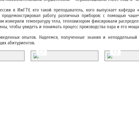
ссии в ИжГТУ, кто такой преподаватель, кого выпускает кафедра «
же продемонстрировал работу различных приборов: с помощью чаше
тром измеряли температуру тела, тепловизором фиксировали распреде
ны, чтобы увидеть и понимать процесс производства пара и его мощн
оведенных опытов. Надеемся, полученные знания и неподдельный 
ущих абитуриентов.