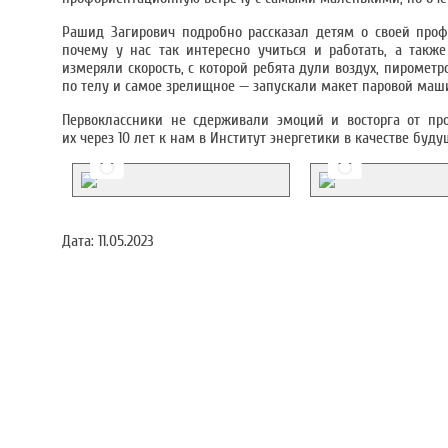
Рашид Загирович подробно рассказал детям о своей профе
почему у нас так интересно учиться и работать, а так
измеряли скорость, с которой ребята дули воздух, пироме
по телу и самое зрелищное — запускали макет паровой маши
Первоклассники не сдерживали эмоций и восторга от пр
их через 10 лет к нам в Институт энергетики в качестве буд
Дата:
11.05.2023