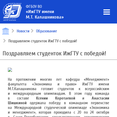
ФГБОУ ВО
«ИжГТУ имени
М.Т. Калашникова»
Новости
Образование
Поздравляем студенток ИжГТУ с победой!
Поздравляем студенток ИжГТУ с победой!
На протяжении многих лет кафедра «Менеджмент»
факультета «Экономика и право» ИжГТУ имени
М.Т.Калашникова готовит студентов к всероссийским
и международным олимпиадам. В этом году команда
в составе
Ксении Коротаевой
и
Анастасии
Шишкиной
одержала победу в командном первенстве
на Международной студенческой олимпиаде «Экономика
и менеджмент», которая проходила с 20 по 24 октября