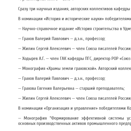
Сразу три научных издания, авторских коллективов кафедр
В номинации «История и исторические науки» победителями
— Научно-справочное издание «История строительства в Удму
— Грахов Валерий Павлович — д.э.н., профессор;
— Жилин Сергей Алексеевич — член Союза писателей России
— Ходырев А.Г. — член ГАК кафедры ПГС, директор РОР «Союз
— Монография «Храмы земли граховской». Авторский коллек
— Грахов Валерий Павлович — д.э.н., профессор;
— Грахова Евгения Валерьевна — старший преподаватель;
— Жилин Сергей Алексеевич — член Союза писателей России
В номинации «Организация и управление» победителями Ко
— Монография "Формирование эффективной системы уст
основных производственных активов промышленного предприя