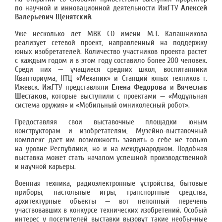
по научной и инновационной деятельности ИжГТУ
Алексей
Валерьевич Щенятский
.
Уже несколько лет МВК СО имени М.Т. Калашникова
реализует сетевой проект, направленный на поддержку
юных изобретателей. Количество участников проекта растет
с каждым годом и в этом году составило более 200 человек.
Среди них — учащиеся средних школ, воспитанники
Кванториума, НТЦ «Механик» и Станций юных техников г.
Ижевск. ИжГТУ представляли
Елена Федорова
и
Вячеслав
Шестаков,
которые выступили с проектами — «Модульная
система оружия» и «Мобильный омниколесный робот».
Предоставляя свои выставочные площадки юным
конструкторам и изобретателям, Музейно-выставочный
комплекс дает им возможность заявить о себе не только
на уровне Республики, но и на международном. Подобная
выставка может стать началом успешной производственной
и научной карьеры.
Военная техника, радиоэлектронные устройства, бытовые
приборы, настольные игры, транспортные средства,
архитектурные объекты — вот неполный перечень
участвовавших в конкурсе технических изобретений. Особый
интерес у посетителей выставки вызовут такие необычные