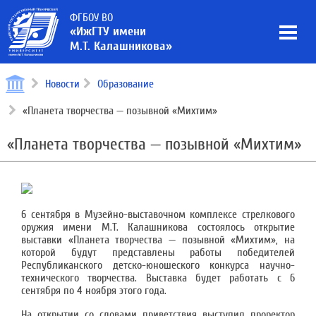
ФГБОУ ВО
«ИжГТУ имени
М.Т. Калашникова»
Новости
Образование
«Планета творчества — позывной «Михтим»
«Планета творчества — позывной «Михтим»
6 сентября в Музейно-выставочном комплексе стрелкового
оружия имени М.Т. Калашникова состоялось открытие
выставки «Планета творчества — позывной «Михтим», на
которой будут представлены работы победителей
Республиканского детско-юношеского конкурса научно-
технического творчества. Выставка будет работать с 6
сентября по 4 ноября этого года.
На открытии со словами приветствия выступил проректор