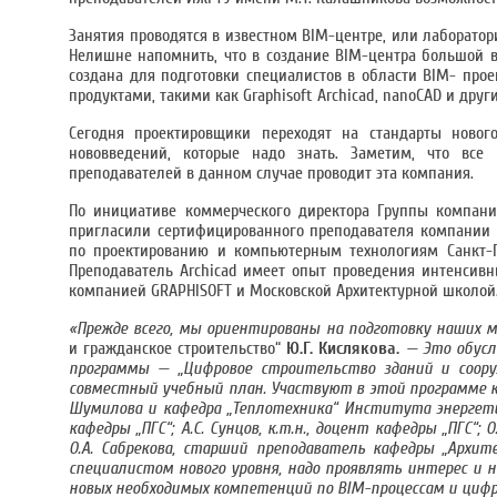
Занятия проводятся в известном BIM-центре, или лаборато
Нелишне напомнить, что в создание BIM-центра большой в
создана для подготовки специалистов в области BIM- про
продуктами, такими как Graphisoft Archicad, nanoCAD и други
Сегодня проектировщики переходят на стандарты новог
нововведений, которые надо знать. Заметим, что все
преподавателей в данном случае проводит эта компания.
По инициативе коммерческого директора Группы компа
пригласили сертифицированного преподавателя компании 
по проектированию и компьютерным технологиям Санкт-П
Преподаватель Archicad имеет опыт проведения интенсивн
компанией GRAPHISOFT и Московской Архитектурной школой
«Прежде всего, мы ориентированы на подготовку наших 
и гражданское строительство“
Ю.Г. Кислякова.
— Это обусл
программы — „Цифровое строительство зданий и соору
совместный учебный план. Участвуют в этой программе 
Шумилова и кафедра „Теплотехника“ Института энергетик
кафедры „ПГС“; А.С. Сунцов, к.т.н., доцент кафедры „ПГС“; 
О.А. Сабрекова, старший преподаватель кафедры „Архите
специалистом нового уровня, надо проявлять интерес и 
новых необходимых компетенций по
BIM
-процессам и циф