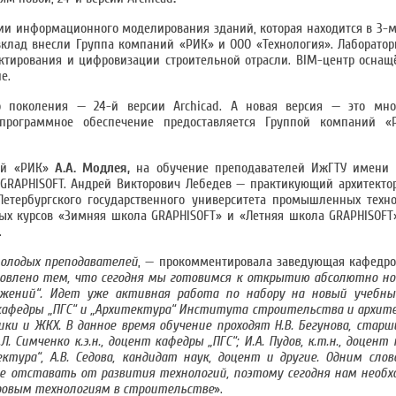
рии информационного моделирования зданий, которая находится в 3-м
клад внесли Группа компаний «РИК» и ООО «Технология». Лаборато
ектирования и цифровизации строительной отрасли. BIM-центр осн
е.
о поколения — 24-й версии Archicad. А новая версия — это мно
 программное обеспечение предоставляется Группой компаний 
ний «РИК»
А.А. Модлея,
на обучение преподавателей ИжГТУ имени 
GRAPHISOFT. Андрей Викторович Лебедев — практикующий архитекто
етербургского государственного университета промышленных техно
ых курсов «Зимняя школа GRAPHISOFT» и «Летняя школа GRAPHISOFT
.
молодых преподавателей
, — прокомментировала заведующая кафедр
овлено тем, что сегодня мы готовимся к открытию абсолютно но
жений“. Идет уже активная работа по набору на новый учебны
кафедры „ПГС“ и „Архитектура“ Института строительства и архите
и и ЖКХ. В данное время обучение проходят Н.В. Бегунова, старш
О.Л. Симченко к.э.н., доцент кафедры „ПГС“; И.А. Пудов, к.т.н., доцен
ктура“, А.В. Седова, кандидат наук, доцент и другие. Одним сло
не отставать от развития технологий, поэтому сегодня нам необх
ровым технологиям в строительстве
».