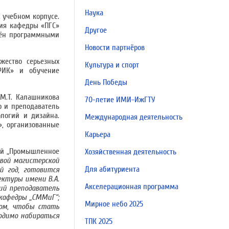
Наука
 учебном корпусе.
рия кафедры «ПГС»
Другое
ащён программными
Новости партнёров
жество серьезных
Культура и спорт
«РИК» и обучение
День Победы
М.Т. Калашникова
70-летие ИМИ-ИжГТУ
р и преподаватель
логий и дизайна.
Международная деятельность
», организованные
Карьера
ой „Промышленное
Хозяйственная деятельность
вой магистерской
Для абитуриента
й год, готовится
ктуры имени В.А.
Акселерационная программа
ий преподаватель
т кафедры „СММиГ“;
Мирное небо 2025
вом, чтобы стать
одимо набираться
ТПК 2025