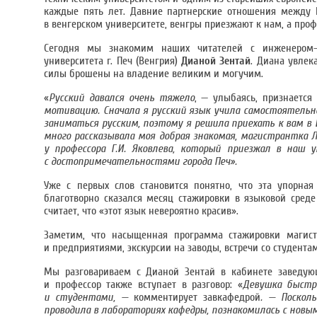
каждые пять лет. Давние партнерские отношения между И
в венгерском университете, венгры приезжают к нам, а про
Сегодня мы знакомим наших читателей с инженером-с
университета г. Печ (Венгрия)
Дианой Зентай
. Диана увлек
силы брошены на владение великим и могучим.
«
Русский давался очень тяжело
, — улыбаясь, признается
мотивацию. Сначала я русский язык учила самостоятельн
заниматься русским, поэтому я решила приехать к вам в 
много рассказывала моя добрая знакомая, магистрантка Л
у профессора Г.И. Яковлева, который приезжал в наш 
с достопримечательностями города Печ».
Уже с первых слов становится понятно, что эта упорная
благотворно сказался месяц стажировки в языковой среде
считает, что «этот язык невероятно красив».
Заметим, что насыщенная программа стажировки магист
и предприятиями, экскурсии на заводы, встречи со студента
Мы разговариваем с Дианой Зентай в кабинете заведующ
и профессор также вступает в разговор: «
Девушка быстр
и студентами, —
комментирует завкафедрой
. — Поскол
проводила в лабораториях кафедры, познакомилась с новы