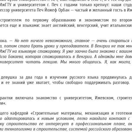
жГТУ и университетом г. Печ с годами только крепнут: наши студ
фессор университета Печ Йожеф Орбан — частый и желанный гость в Иж
троителем по первому образованию и экономистом по второму
ается еще и языками: знает английский, венгерский, учит итальянски
 она. —
Но нет ничего невозможного, главное — очень стараться
о, потом стала брать уроки у преподавателя. В Венгрии не так м
ИжГТУ на языковую стажировку. Я уже заочно была знакома с вашим
иза Бакаева, которая стажировалась в Венгрии. А однажды мне до
университет читать лекцию. Мы много общались. Я, как могла,
 девушка за два года в изучении русского языка продвинулась до
 и ее знаний уже хватает, чтобы свободно поддерживать разговор.
рантки включала знакомство с университетом, Ижевском, строи
ми«.
его кафедрой «Строительные материалы, механизация и геотехник
о адаптировалась к новым условиям, легко находила контакт с
ьку строительство ее интересует в профессиональном плане, о
ми технологиями в строительстве, системой российского образовани