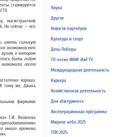
енты стажируются
Наука
ГТУ.
Другое
, магистранткой
й. Но сейчас — все
Новости партнёров
Культура и спорт
 и иметь сильную
ного возможностей
День Победы
 вузом, о котором
велось быть гидом
70-летие ИМИ-ИжГТУ
 знакомила гостя
Международная деятельность
статочно хорошо,
Карьера
 К тому же, Диана
Хозяйственная деятельность
Для абитуриента
тельными фирмами
Акселерационная программа
а» Г.И. Яковлева
Мирное небо 2025
 преподавателями
на много времени
ТПК 2025
я».