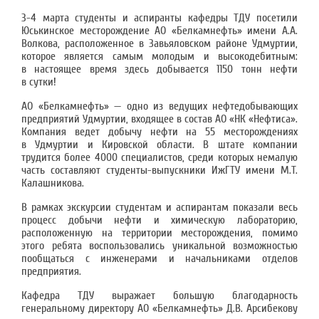
3-4 марта студенты и аспиранты кафедры ТДУ посетили
Юськинское месторождение АО «Белкамнефть» имени А.А.
Волкова, расположенное в Завьяловском районе Удмуртии,
которое является самым молодым и высокодебитным:
в настоящее время здесь добывается 1150 тонн нефти
в сутки!
АО «Белкамнефть» — одно из ведущих нефтедобывающих
предприятий Удмуртии, входящее в состав АО «НК «Нефтиса».
Компания ведет добычу нефти на 55 месторождениях
в Удмуртии и Кировской области. В штате компании
трудится более 4000 специалистов, среди которых немалую
часть составляют студенты-выпускники ИжГТУ имени М.Т.
Калашникова.
В рамках экскурсии студентам и аспирантам показали весь
процесс добычи нефти и химическую лабораторию,
расположенную на территории месторождения, помимо
этого ребята воспользовались уникальной возможностью
пообщаться с инженерами и начальниками отделов
предприятия.
Кафедра ТДУ выражает большую благодарность
генеральному директору АО «Белкамнефть» Д.В. Арсибекову