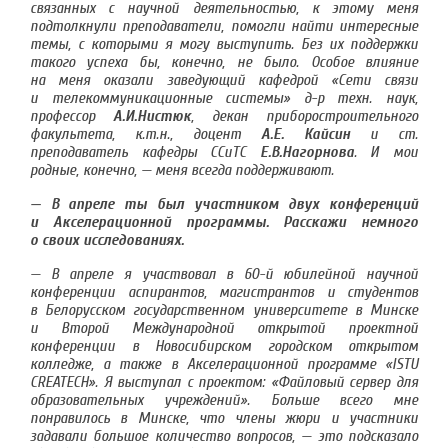
связанных с научной деятельностью, к этому меня
подтолкнули преподаватели, помогли найти интересные
темы, с которыми я могу выступить. Без их поддержки
такого успеха бы, конечно, не было. Особое влияние
на меня оказали заведующий кафедрой «Сети связи
и телекоммуникационные системы» д-р техн. наук,
профессор
А.И.Нистюк
, декан приборостроительного
факультета, к.т.н., доцент
А.Е. Кайсин
и ст.
преподаватель кафедры ССиТС
Е.В.Нагорнова
. И мои
родные, конечно, — меня всегда поддерживают.
— В апреле ты был участником двух конференций
и Акселерационной программы. Расскажи немного
о своих исследованиях.
— В апреле я участвовал в 60-й юбилейной научной
конференции аспирантов, магистрантов и студентов
в Белорусском государственном университете в Минске
и Второй Международной открытой проектной
конференции в Новосибирском городском открытом
колледже, а также в Акселерационной программе «ISTU
CREATECH». Я выступал с проектом: «Файловый сервер для
образовательных учреждений». Больше всего мне
понравилось в Минске, что члены жюри и участники
задавали большое количество вопросов, — это подсказало