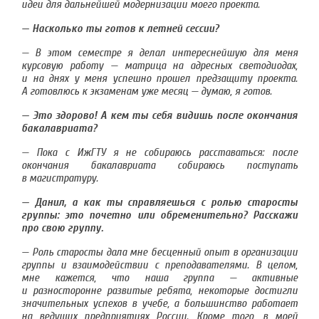
идеи для дальнейшей модернизации моего проекта.
— Насколько ты готов к летней сессии?
— В этом семестре я делал интереснейшую для меня
курсовую работу — матрица на адресных светодиодах,
и на днях у меня успешно прошел предзащиту проекта.
А готовлюсь к экзаменам уже месяц — думаю, я готов.
— Это здорово! А кем ты себя видишь после окончания
бакалавриата?
— Пока с ИжГТУ я не собираюсь расставаться: после
окончания бакалавриата собираюсь поступать
в магистратуру.
— Данил, а как ты справляешься с ролью старосты
группы: это почетно или обременительно? Расскажи
про свою группу.
— Роль старосты дала мне бесценный опыт в организации
группы и взаимодействии с преподавателями. В целом,
мне кажется, что наша группа — активные
и разносторонне развитые ребята, некоторые достигли
значительных успехов в учебе, а большинство работает
на ведущих предприятиях России. Кроме того, в моей