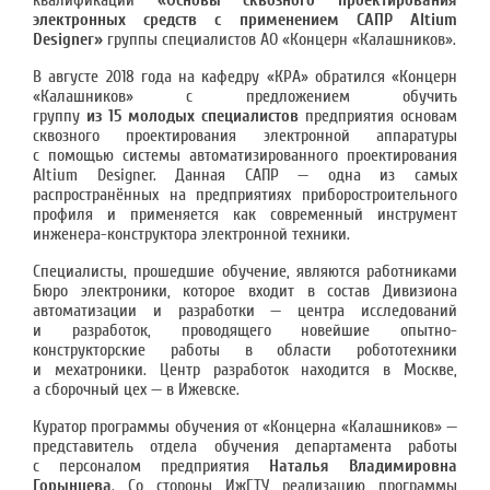
квалификации
«Основы сквозного проектирования
электронных средств с применением САПР Altium
Designer»
группы специалистов АО «Концерн «Калашников».
В августе 2018 года на кафедру «КРА» обратился «Концерн
«Калашников» с предложением обучить
группу
из 15 молодых специалистов
предприятия основам
сквозного проектирования электронной аппаратуры
с помощью системы автоматизированного проектирования
Altium Designer. Данная САПР — одна из самых
распространённых на предприятиях приборостроительного
профиля и применяется как современный инструмент
инженера-конструктора электронной техники.
Специалисты, прошедшие обучение, являются работниками
Бюро электроники, которое входит в состав Дивизиона
автоматизации и разработки — центра исследований
и разработок, проводящего новейшие опытно-
конструкторские работы в области робототехники
и мехатроники. Центр разработок находится в Москве,
а сборочный цех — в Ижевске.
Куратор программы обучения от «Концерна «Калашников» —
представитель отдела обучения департамента работы
с персоналом предприятия
Наталья Владимировна
Горынцева
. Со стороны ИжГТУ реализацию программы