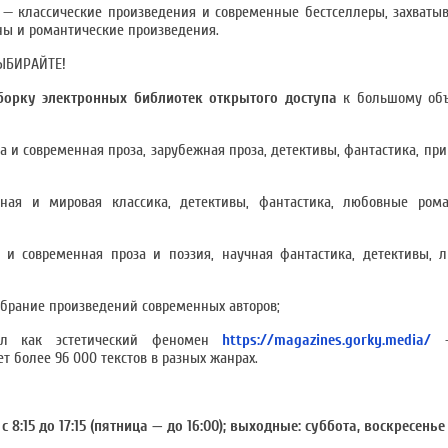
 — классические произведения и современные бестселлеры, захват
ны и романтические произведения.
ЫБИРАЙТЕ!
борку
электронных библиотек открытого доступа
к большому об
а и современная проза, зарубежная проза, детективы, фантастика, пр
ная и мировая классика, детективы, фантастика, любовные ром
 и современная проза и поэзия, научная фантастика, детективы, 
брание произведений современных авторов;
ал как эстетический феномен
https://magazines.gorky.media/
—
 более 96 000 текстов в разных жанрах.
 8:15 до 17:15 (пятница — до 16:00); выходные: суббота, воскресенье