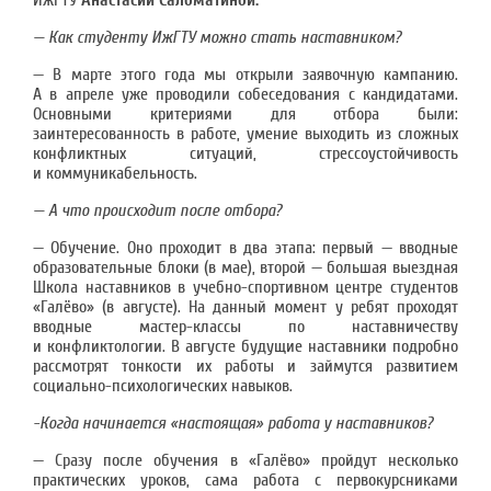
ИжГТУ
Анастасии Саломатиной.
— Как студенту ИжГТУ можно стать наставником?
— В марте этого года мы открыли заявочную кампанию.
А в апреле уже проводили собеседования с кандидатами.
Основными критериями для отбора были:
заинтересованность в работе, умение выходить из сложных
конфликтных ситуаций, стрессоустойчивость
и коммуникабельность.
— А что происходит после отбора?
— Обучение. Оно проходит в два этапа: первый — вводные
образовательные блоки (в мае), второй — большая выездная
Школа наставников в учебно-спортивном центре студентов
«Галёво» (в августе). На данный момент у ребят проходят
вводные мастер-классы по наставничеству
и конфликтологии. В августе будущие наставники подробно
рассмотрят тонкости их работы и займутся развитием
социально-психологических навыков.
-Когда начинается «настоящая» работа у наставников?
— Сразу после обучения в «Галёво» пройдут несколько
практических уроков, сама работа с первокурсниками