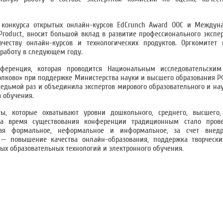
 конкурса открытых онлайн-курсов EdCrunch Award ООС и Междуна
Product, вносит большой вклад в развитие профессионального экспер
честву онлайн-курсов и технологических продуктов. Оргкомитет
 работу в следующем году.
ференция, которая проводится Национальным исследовательским
лково» при поддержке Министерства науки и высшего образования РФ
едьмой раз и объединила экспертов мирового образовательного и нау
 обучения.
ы, которые охватывают уровни дошкольного, среднего, высшего,
За время существования конференции традиционным стало прове
ая формальное, неформальное и информальное, за счет внедр
 — повышение качества онлайн-образования, поддержка творчески
ых образовательных технологий и электронного обучения.