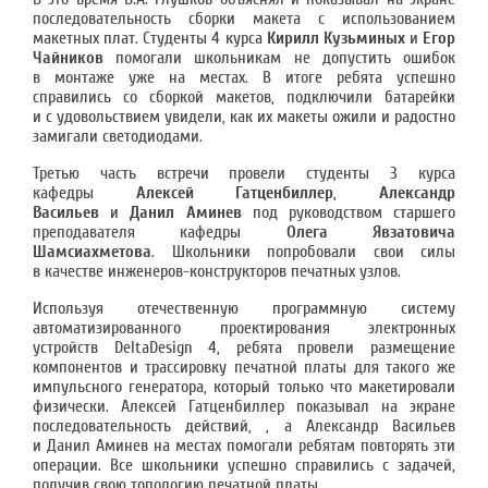
последовательность сборки макета с использованием
макетных плат. Студенты 4 курса
Кирилл Кузьминых
и
Егор
Чайников
помогали школьникам не допустить ошибок
в монтаже уже на местах. В итоге ребята успешно
справились со сборкой макетов, подключили батарейки
и с удовольствием увидели, как их макеты ожили и радостно
замигали светодиодами.
Третью часть встречи провели студенты 3 курса
кафедры
Алексей Гатценбиллер
,
Александр
Васильев
и
Данил Аминев
под руководством старшего
преподавателя кафедры
Олега Явзатовича
Шамсиахметова
. Школьники попробовали свои силы
в качестве инженеров-конструкторов печатных узлов.
Используя отечественную программную систему
автоматизированного проектирования электронных
устройств DeltaDesign 4, ребята провели размещение
компонентов и трассировку печатной платы для такого же
импульсного генератора, который только что макетировали
физически. Алексей Гатценбиллер показывал на экране
последовательность действий, , а Александр Васильев
и Данил Аминев на местах помогали ребятам повторять эти
операции. Все школьники успешно справились с задачей,
получив свою топологию печатной платы.