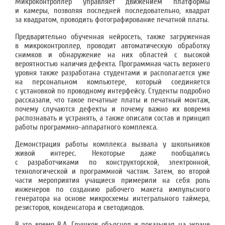
Микроконтроллер управляет движением платформы
и камеры, позволяя последней последовательно, квадрат
за квадратом, проводить фотографирование печатной платы.
Предварительно обученная нейросеть, также загруженная
в микроконтроллер, проводит автоматическую обработку
снимков и обнаружение на них областей с высокой
вероятностью наличия дефекта. Программная часть верхнего
уровня также разработана студентами и располагается уже
на персональном компьютере, который соединяется
с установкой по проводному интерфейсу. Студенты подробно
рассказали, что такое печатные платы и печатный монтаж,
почему случаются дефекты и почему важно их вовремя
распознавать и устранять, а также описали состав и принцип
работы программно-аппаратного комплекса.
Демонстрация работы комплекса вызвала у школьников
живой интерес. Некоторые даже пообщались
с разработчиками по конструкторской, электронной,
технологической и программной частям. Затем, во второй
части мероприятия учащиеся примерили на себя роль
инженеров по созданию рабочего макета импульсного
генератора на основе микросхемы интегрального таймера,
резисторов, конденсатора и светодиодов.
В это время В.А. Глушков объяснял и показывал на экране