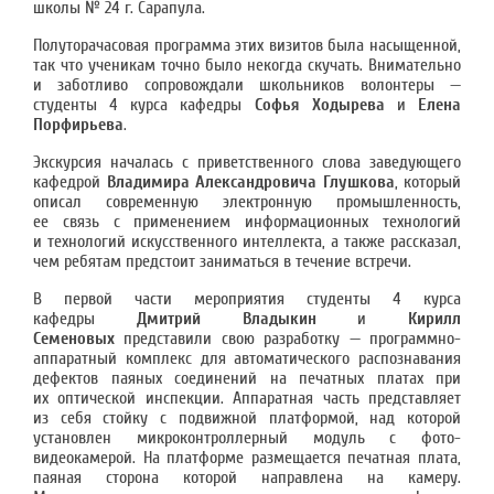
школы № 24 г. Сарапула.
Полуторачасовая программа этих визитов была насыщенной,
так что ученикам точно было некогда скучать. Внимательно
и заботливо сопровождали школьников волонтеры —
студенты 4 курса кафедры
Софья Ходырева
и
Елена
Порфирьева
.
Экскурсия началась с приветственного слова заведующего
кафедрой
Владимира Александровича Глушкова
, который
описал современную электронную промышленность,
ее связь с применением информационных технологий
и технологий искусственного интеллекта, а также рассказал,
чем ребятам предстоит заниматься в течение встречи.
В первой части мероприятия студенты 4 курса
кафедры
Дмитрий Владыкин
и
Кирилл
Семеновых
представили свою разработку — программно-
аппаратный комплекс для автоматического распознавания
дефектов паяных соединений на печатных платах при
их оптической инспекции. Аппаратная часть представляет
из себя стойку с подвижной платформой, над которой
установлен микроконтроллерный модуль с фото-
видеокамерой. На платформе размещается печатная плата,
паяная сторона которой направлена на камеру.