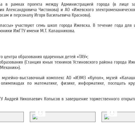
ва в рамках проекта между Администрацией города (в лице за
я Александровича Чистякова) и АО «Ижевского электромеханическо
осам и персоналу Игоря Васильевича Краснова).
классы» участвуют семь школ города Ижевска. В течение года для
троники ИжГТУ имени М.Т. Калашникова.
го центра образования одаренных детей «ТАУ»;
образования (Станция юных техников Устиновского района города Иж
«Механик»).
 в музейно-выставочный комплекс АО «ИЭМЗ «Купол», музей «Калаш
олимпиадах по математике, физике, информатике, посещать кру
ТУ Андрей Николаевич Копысов в завершение торжественного откры