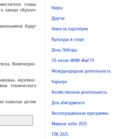
местителя главы
Наука
го завода «Купол»
Другое
 школьников будут
Новости партнёров
Культура и спорт
День Победы
70-летие ИМИ-ИжГТУ
евска, Инженерно-
Международная деятельность
никова», музейно-
Карьера
жки технического
Хозяйственная деятельность
тия пожелал детям
Для абитуриента
Акселерационная программа
Мирное небо 2025
ТПК 2025