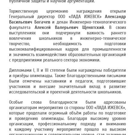
публичной защиты и научной аргументации.
Торжественную церемонию награждения открыли
Генеральный директор ООО «ЛАДА ИЖЕВСК»
Александр
Васильевич Богачев
и декан Инженерно-технологического
факультета
Алексей Валерьевич Щенятский
. В своих
выступлениях они подчеркнули важность раннего
вовлечения школьников в инженерно-техническое
творчество, необходимость подготовки
высококвалифицированных кадров для промышленности
и значимость взаимодействия образовательных организаций
с предприятиями реального сектора экономики.
Дипломами I, II и III степени были награждены победители
и призёры олимпиады. Также благодарственными письмами
были отмечены наставники и педагоги, подготовившие
участников и внесшие значительный вклад в развитие
исследовательской и проектной деятельности школьников.
Особые слова благодарности были адресованы
организаторам мероприятия со стороны ООО «ЛАДА ИЖЕВСК»,
которые проделали огромный объём работы по подготовке
и проведению олимпиады. Благодаря высокому уровню
организации, профессиональному подходу и вниманию
к каждому участнику мероприятие прошло на высоком
организационном и содержательном уровне, став значимым