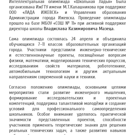
Интеллектуальная олимпиада «Школьная Ладья» была
организована ИжГТУ имени М.Т.Калашникова при поддержке
ООО «ЛАДА ИЖЕВСК» и Управления образования
Администрации города Ижевска. Проведение олимпиады
прошло на базе МБОУ «СОШ № 11» при активной поддержке
директора школы
Владислава Казимировича Мазеца
.
Сама олимпиада состоялась 24 апреля и объединила
обучающихся 7–11 классов образовательных организаций
города. Участники представили инженерно-технические
и естественнонаучные проекты, посвящённые вопросам
физики, математики, моделирования технических процессов,
исследованиям свойств материалов, робототехнике,
автомобильным технологиям и другим актуальным
направлениям современной науки и техники.
Согласно положению олимпиады, основными целями
мероприятия стали развитие инженерного мышления,
формирование исследовательских и проектных
компетенций, поддержка талантливой молодёжи и создание
условий для профессионального самоопределения
школьников. Особое внимание уделялось практической
значимости представленных проектов, способности
участников применять теоретические знания для решения
реальных технических задач, а также развитию навыков