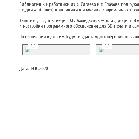
Библиотечные работники из с. Сигаево и г. Глазова под ру
Студии «InGame») приступили к изучению современных техн
Занятие у группы ведет Э.Р. Ахмедзянов — к.т.н., доцент 
и настройки программного обеспечения для 3D-печати и са
По окончании курса им будут выданы удостоверения повыш
Дата:
19.10.2020