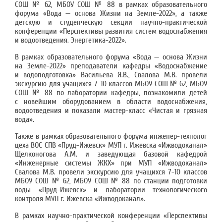
СОШ № 62, МБОУ СОШ № 88 в рамках образовательного
форума «Вода — основа Жизни на Земле-2022», а также
детскую и студенческую секции научно-практической
конференции «Перспективы развития систем водоснабжения
и водоотведения. Энергетика-2022».
В рамках образовательного форума «Вода — основа Жизни
на Земле-2022» преподаватели кафедры «Водоснабжение
и водоподготовка» Васильева Я.В., Свалова М.В. провели
экскурсию для учащихся 7-10 классов МБОУ СОШ № 62, МБОУ
СОШ № 88 по лаборатории кафедры, познакомили детей
с новейшим оборудованием в области водоснабжения,
водоотведения и показали мастер-класс «Чистая и грязная
вода».
Также в рамках образовательного форума инженер-технолог
цеха ВОС СПВ «Пруд-Ижевск» МУП г. Ижевска «Ижводоканал»
Щелконогова А.М. и заведующая базовой кафедрой
«Инженерные системы ЖКХ» при МУП «Ижводоканал»
Свалова М.В. провели экскурсию для учащихся 7-10 классов
МБОУ СОШ № 62, МБОУ СОШ № 88 по станции подготовки
воды «Пруд-Ижевск» и лаборатории технологического
контроля МУП г. Ижевска «Ижводоканал».
В рамках научно-практической конференции «Перспективы