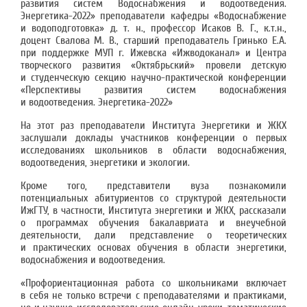
развития систем Водоснабжения и водоотведения.
Энергетика-2022» преподаватели кафедры «Водоснабжение
и водоподготовка» д. т. н., профессор Исаков В. Г., к.т.н.,
доцент Свалова М. В., старший преподаватель Гринько Е.А.
при поддержке МУП г. Ижевска «Ижводоканал» и Центра
творческого развития «Октябрьский» провели детскую
и студенческую секцию научно-практической конференции
«Перспективы развития систем водоснабжения
и водоотведения. Энергетика-2022»
На этот раз преподаватели Института Энергетики и ЖКХ
заслушали доклады участников конференции о первых
исследованиях школьников в области водоснабжения,
водоотведения, энергетики и экологии.
Кроме того, представители вуза познакомили
потенциальных абитуриентов со структурой деятельности
ИжГТУ, в частности, Института энергетики и ЖКХ, рассказали
о программах обучения бакалавриата и внеучебной
деятельности, дали представление о теоретических
и практических основах обучения в области энергетики,
водоснабжения и водоотведения.
«Профориентационная работа со школьниками включает
в себя не только встречи с преподавателями и практиками,