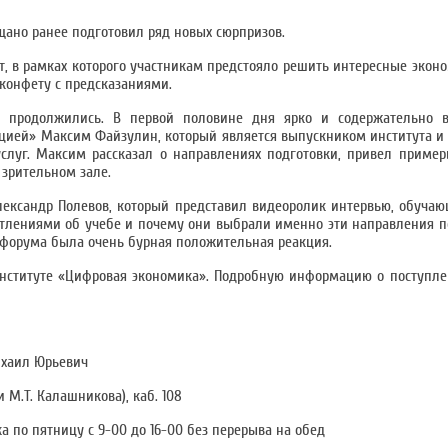
ещано ранее подготовил ряд новых сюрпризов.
ст, в рамках которого участникам предстояло решить интересные экон
конфету с предсказаниями.
» продолжились. В первой половине дня ярко и содержательно 
ацией» Максим Файзулин, который является выпускником института
луг. Максим рассказал о направлениях подготовки, привел пример
 зрительном зале.
лександр Полевов, который представил видеоролик интервью, обучаю
тлениями об учебе и почему они выбрали именно эти направления по
ей форума была очень бурная положительная реакция.
Институте «Цифровая экономика». Подробную информацию о поступл
хаил Юрьевич
и М.Т. Калашникова), каб. 108
 по пятницу с 9-00 до 16-00 без перерыва на обед