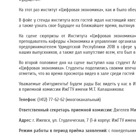
На этот раз институт «Цифровая экономика», как и было об
В фойе у стенда института всех гостей ждал настоящий кве
а также узнать свое будущее на ближайшее время, вытянув 
На сцене сюрпризы от Института «Цифровая экономика
преподаватель кафедры «Экономика и управление организ
предпринимателем Удмуртской Республики 2018 в сфере ус
наших выпускников, а также дал напутствие всем, кто был в
Во второй половине дня на сцене выступил наш студент А
«Цифровая экономика». Студенты поделились своими впеча
отметить, что во время просмотра видео в зале среди гост
Уважаемые абитуриенты! Будем рады Вас видеть у нас в 
в приемной комиссии ИжГТУ имени М.Т. Калашникова:
Телефон:
(3412) 77-62-62 (многоканальный)
Ответственный секретарь приемной комиссии:
Дягелев Ми
Адрес:
г. Ижевск, ул. Студенческая, 7 (1-й корпус ИжГТУ имен
Режим работы в период приёма заявлений:
с понедельника