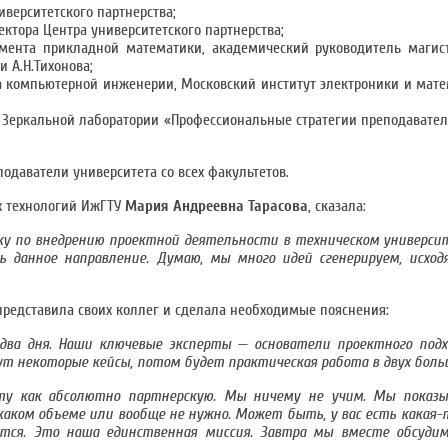
иверситетского партнерства;
ектора Центра университетского партнерства;
амента прикладной математики, академический руководитель магис
 А.Н.Тихонова;
а компьютерной инженерии, Московский институт электроники и мате
к Зеркальной лаборатории «Профессиональные стратегии преподават
одаватели университета со всех факультетов.
х технологий ИжГТУ
Мария Андреевна Тарасова
, сказала:
у по внедрению проектной деятельности в техническом университ
 данное направление. Думаю, мы много идей сгенерируем, исход
 представила своих коллег и сделала необходимые пояснения:
два дня. Наши ключевые эксперты — основатели проектного подх
 некоторые кейсы, потом будет практическая работа в двух больш
оту как абсолютно партнерскую. Мы ничему не учим. Мы показ
каком объеме или вообще не нужно. Может быть, у вас есть какая-
тся. Это наша единственная миссия. Завтра мы вместе обсуди