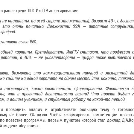
о ранее среди ППС ИжГТУ анкетирования:
 не уникальны, по всей стране это женщины). Возраст 40+, с дост
 это очень печально. Должности: 95% — штатные сотрудники
афедрой.
считают всего 16%.
 общей картины. Преподаватели ИжГТУ считают, что профессия 
 работой, а 30% — не удовлетворены — цифра тоже выбивается 
вают. Возможно, это коммерциализация научной и экспертной д
е сидите на одной зарплате на одном месте. Это, конечно, тяжело.
ы посмотрели, какие компетенции сформированы. Фактически в
ле, что в проектной деятельности важно? Что проект будет г
вам, и вашим ученикам, и студентам работу на какой-то период.
али проводить анализ и отрабатывать большую тему о готовнос
этому не более 7% вузов. Чтобы сформировать компетенции проект
о повестке программы, первым пунктом которой стал доклад Д.А.Ко
ой модели обучения».