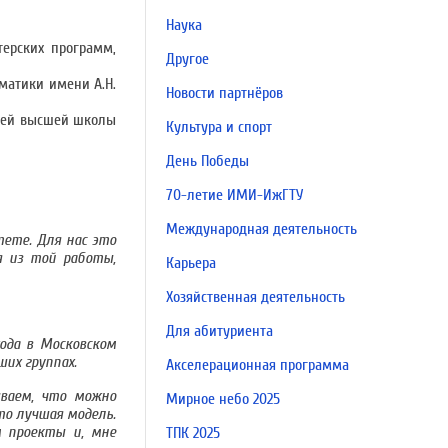
Наука
терских программ,
Другое
матики имени А.Н.
Новости партнёров
елей высшей школы
Культура и спорт
День Победы
70-летие ИМИ-ИжГТУ
Международная деятельность
ете. Для нас это
я из той работы,
Карьера
Хозяйственная деятельность
Для абитуриента
ода в Московском
их группах.
Акселерационная программа
ываем, что можно
Мирное небо 2025
то лучшая модель.
м проекты и, мне
ТПК 2025