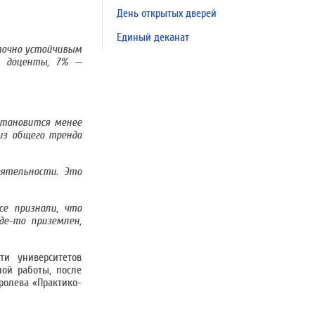
День открытых дверей
Единый деканат
аточно устойчивым
, доценты, 7% —
становится менее
из общего тренда
еятельности. Это
се признали, что
де-то приземлен,
ти университетов
ной работы, после
ролева «Практико-