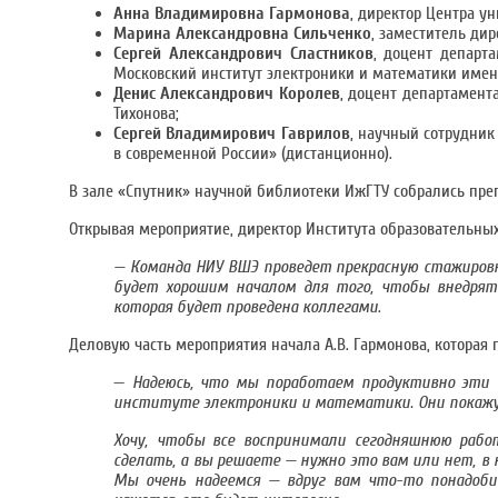
Анна Владимировна Гармонова
, директор Центра ун
Марина Александровна Сильченко
, заместитель дир
Сергей Александрович Сластников
, доцент департ
Московский институт электроники и математики имени
Денис Александрович Королев
, доцент департамент
Тихонова;
Сергей Владимирович Гаврилов
, научный сотрудни
в современной России» (дистанционно).
В зале «Спутник» научной библиотеки ИжГТУ собрались преп
Открывая мероприятие, директор Института образовательны
— Команда НИУ ВШЭ проведет прекрасную стажировк
будет хорошим началом для того, чтобы внедрять
которая будет проведена коллегами
.
Деловую часть мероприятия начала А.В. Гармонова, которая
—
Надеюсь, что мы поработаем продуктивно эти 
институте электроники и математики. Они покажут
Хочу, чтобы все воспринимали сегодняшнюю раб
сделать, а вы решаете — нужно это вам или нет, в 
Мы очень надеемся — вдруг вам что-то понадоби