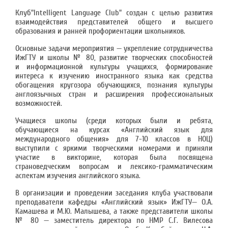
Клуб"Intelligent Language Club" создан с целью развития
взаимодействия представителей общего и высшего
образования и ранней профориентации школьников.
Основные задачи мероприятия — укрепление сотрудничества
ИжГТУ и школы № 80, развитие творческих способностей
и информационной культуры учащихся, формирование
интереса к изучению иностранного языка как средства
обогащения кругозора обучающихся, познания культуры
англоязычных стран и расширения профессиональных
возможностей.
Учащиеся школы (среди которых были и ребята,
обучающиеся на курсах «Английский язык для
международного общения» для 7-10 классов в НОЦ)
выступили с яркими творческими номерами и приняли
участие в викторине, которая была посвящена
страноведческим вопросам и лексико-грамматическим
аспектам изучения английского языка.
В организации и проведении заседания клуба участвовали
преподаватели кафедры «Английский язык» ИжГТУ— О.А.
Камашева и М.Ю. Малышева, а также представители школы
№ 80 — заместитель директора по НМР С.Г. Вилесова