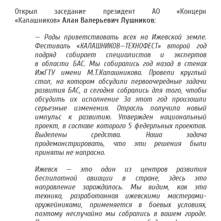
Открыл заседание президент АО «Концерн
«Калашников»
Алан Валерьевич Лушников
:
— Рады приветствовать всех на Ижевской земле.
Фестиваль
«
второй год
КАЛАШНИКОВ—ТЕХНОФЕСТ»
подряд собирает специалистов и экспертов
в области БАС. Мы собирались год назад в стенах
ИжГТУ имени М.Т.Калашникова. Провели круглый
стол, на котором обсудили первоочередные задачи
развития БАС, а сегодня собрались для того, чтобы
обсудить их исполнение За этот год произошли
серьезные изменения. Отрасль получила новый
импульс к развитию. Утвержден национальный
проект, в составе которого 5 федерльных проектов.
Выделены средства. Наша задача
продемонстрировать, что эти решения были
приняты не напрасно.
Ижевск — это один из центров развития
беспилотной авиации в стране, здесь это
направление зарождалось. Мы видим, как эта
техника, разработанная ижевскими мастерами-
оружейниками, применяется в боевых условиях,
поэтому неслучайно мы собрались в вашем городе.