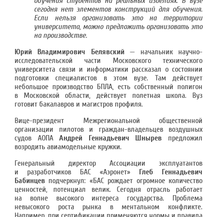
обучения студентов на реальных изделиях. В вузе
сегодня нет элементов конструкций для обучения.
Если нельзя организовать это на территории
университета, можно предложить организовать это
на производстве.
Юрий Владимирович Белявский
— начальник научно-
исследовательской части Московского технического
университета связи и информатики рассказал о состоянии
подготовки специалистов в этом вузе. Там действует
небольшое производство БПЛА, есть собственный полигон
в Московской области, действует полетная школа. Вуз
готовит бакалавров и магистров профиля.
Вице-президент Межрегиональной общественной
организации пилотов и граждан-владельцев воздушных
судов АОПА
Андрей Геннадьевич Шнырев
предложил
возродить авиамодельные кружки.
Генеральный директор Ассоциации эксплуатантов
и разработчиков БАС «Аэронет»
Глеб Геннадьевич
Бабинцев
подчеркнул: «БАС рождает огромное количество
ценностей, потенциал велик. Сегодня отрасль работает
на волне высокого интереса государства. Проблема
невысокого роста рынка в ментальном конфликте.
Например, при сертификации применяются нормы и правила