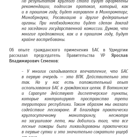
По результатам круглого стола будут оформлены
рекомендации, подписан протокол, который, как
и в прошлом году, будет направлен в Минпромторг,
Минобрнауки, Росавиацию и другие федеральные
органы. При необходимости будет сделан доклад
на заседании государственной комиссии. Думаю, что
многие предложения, как и в прошлом году, будут
крайне востребованы.
Об опыте гражданского применения БАС в Удмуртии
рассказал председатель Правительства УР
Ярослав
Владимирович Семенов
:
- У многих складывается впечатление, что БАС
в первую очередь — это ВПК. Действительно это
так. Но у нас есть положительный опыт
использования БАС в гражданских целях. В Воткинске
и Сарапуле действуют диспетчерские пункты,
которые контролируют пространство трети
территории республики. Таким образом мы оказали
содействие лесоохране. И благодаря практически
круглосуточному мониторингу, несмотря
на засушливое лето, мы добились того, что все
лесные пожары были ликвидированы практически
в первые сутки и это значительно сократило ущерб