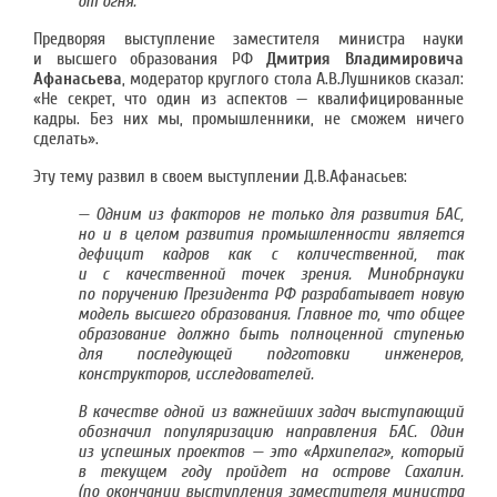
от огня.
Предворяя выступление заместителя министра науки
и высшего образования РФ
Дмитрия Владимировича
Афанасьева
, модератор круглого стола А.В.Лушников сказал:
«Не секрет, что один из аспектов — квалифицированные
кадры. Без них мы, промышленники, не сможем ничего
сделать».
Эту тему развил в своем выступлении Д.В.Афанасьев:
— Одним из факторов не только для развития БАС,
но и в целом развития промышленности является
дефицит кадров как с количественной, так
и с качественной точек зрения. Минобрнауки
по поручению Президента РФ разрабатывает новую
модель высшего образования. Главное то, что общее
образование должно быть полноценной ступенью
для последующей подготовки инженеров,
конструкторов, исследователей.
В качестве одной из важнейших задач выступающий
обозначил популяризацию направления БАС. Один
из успешных проектов — это «Архипелаг», который
в текущем году пройдет на острове Сахалин.
(по окончании выступления заместителя министра