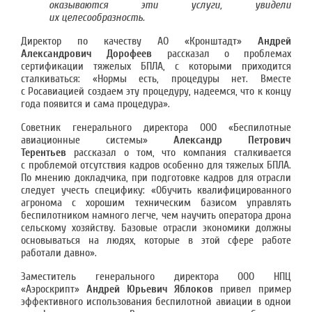
оказываются эти услуги, увидели
их целесообразность.
Директор по качеству АО «Кронштадт»
Андрей
Александрович Дорофеев
рассказал о проблемах
сертификации тяжелых БПЛА, с которыми приходится
сталкиваться: «Нормы есть, процедуры нет. Вместе
с Росавиацией создаем эту процедуру, надеемся, что к концу
года появится и сама процедура».
Советник генерального директора ООО «Беспилотные
авиационные системы»
Александр Петрович
Терентьев
рассказал о том, что компания сталкивается
с проблемой отсутствия кадров особенно для тяжелых БПЛА.
По мнению докладчика, при подготовке кадров для отрасли
следует учесть специфику: «Обучить квалифицированного
агронома с хорошим техническим базисом управлять
беспилотником намного легче, чем научить оператора дрона
сельскому хозяйству. Базовые отрасли экономики должны
основываться на людях, которые в этой сфере работе
работали давно».
Заместитель генерального директора ООО НПЦ
«Аэроскрипт»
Андрей Юрьевич Яблоков
привел пример
эффективного использования беспилотной авиации в однои