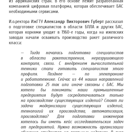
из африканских стран. В его основе лежит разработанная
компанией цифровая платформа, которая обеспечивает БАС
необходимыми сервисами.
И.о.ректора ИжГТУ
Александр Викторович Губерт
рассказал
о подготовке специалистов в области БПЛА и других БАС,
которая корнями уходит в 1960-е годы, когда на ижевских
заводах начали осваивать производство ракет различного
класса:
— Тогда началась подготовка специалистов
в области ракетостроения, неразрушающего
контроля, связи. С внедрением вычислительной
техники стали готовить специалистов этого
профиля. Позднее — по электронике
и робототехнике. Сейчас из 44 наших направлений
подготовки 25 так или иначе связаны с БАС. Мы
хотели бы понимать: наши промышленные
предприятия будут сосредотачиваться только
на производстве существующих изделий? Стоят ли
задачи модернизации существующих изделий,
технологий их производства, автоматизация,
производства? Для подготовки инженеров
хотелось бы иметь кейс исследовательских задач
от предприятий. Нужна возможность организации