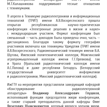
М.Т.Калашникова поддерживают тесные отношения
с техникумами.
11 апреля в Техникуме радиоэлектроники и информационных
технологий (ТРИТ) имени А.В.Воскресенского прошла
открытая республиканская научно-практическая
конференция «Электронные решения в жизни и науке»
с международным участием. Формат конференции был
смешанный — часть докладов была проведена очно, часть —
дистанционно. Благодаря такому формату география
участников включала как техникумы Удмуртии (ТРИТ имени
А.В.Воскресенского, Радиомеханический техникум имени В.А.
Шутова, Ижевский политехнический колледж, Можгинский
агропромышленный колледж имени Г.Г.Оревкова), так
и Урала (Уральский радиотехнический колледж имени
А.С.Попова) и даже республики Беларусь (Белорусский
государственный университет информатики
и радиоэлектроники, Минский радиотехнический колледж).
ИжГТУ на мероприятии представляли заведующий кафедрой
«Конструирование радиоэлектронной
аппаратуры»
Владимир Александрович Глушков
,
исполнявший функции председателя жюри конференции,
а также старший преподаватель данной кафедры
Олег
Явзатович Шамсиахметов
, который являлся членом жюри.