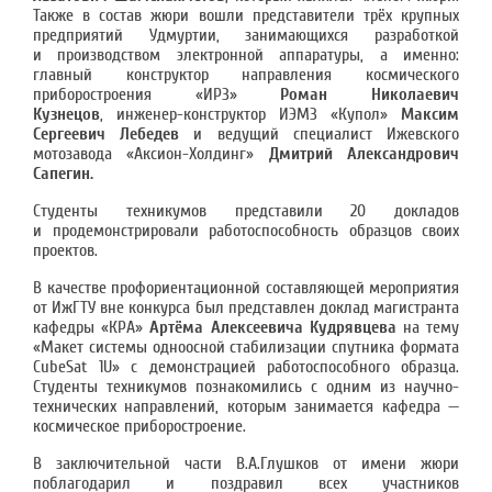
Также в состав жюри вошли представители трёх крупных
предприятий Удмуртии, занимающихся разработкой
и производством электронной аппаратуры, а именно:
главный конструктор направления космического
приборостроения «ИРЗ»
Роман Николаевич
Кузнецов
, инженер-конструктор ИЭМЗ «Купол»
Максим
Сергеевич Лебедев
и ведущий специалист Ижевского
мотозавода «Аксион-Холдинг»
Дмитрий Александрович
Сапегин.
Студенты техникумов представили 20 докладов
и продемонстрировали работоспособность образцов своих
проектов.
В качестве профориентационной составляющей мероприятия
от ИжГТУ вне конкурса был представлен доклад магистранта
кафедры «КРА»
Артёма Алексеевича Кудрявцева
на тему
«Макет системы одноосной стабилизации спутника формата
CubeSat 1U» с демонстрацией работоспособного образца.
Студенты техникумов познакомились с одним из научно-
технических направлений, которым занимается кафедра —
космическое приборостроение.
В заключительной части В.А.Глушков от имени жюри
поблагодарил и поздравил всех участников