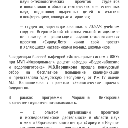
научно-технологических проектов студентов
и школьников в области технических и естественных
наук, подготовку одаренных детей к участию
в конференциях, конкурсах и турнирах;
— студентов, зарегистрированных в 2022/23 учебном
году во Всероссийской образовательной инициативе
по поиску и реализации научно-технологических
проектов «Сириус.Лето: начни свой проект»
и являющихся наставниками команд школьников.
Заведующая базовой кафедрой «Инженерные системы ЖКХ»
при МУП «Ижводоканал», доцент кафедры «Водоснабжение
и водоподготовка»
М.В.Паршикова
прошла конкурсный
отбор на бесплатное повышение квалификации
и представляла Удмуртскую Республику от ИжГТУ имени
М.Т. Калашникова с проектом «Экологические проекты
будущего».
В рамках программы Марианна Викторовна
в качестве слушателя познакомилась:
— с опытом организации проектной
и исследовательской деятельности в области наук
о жизни Образовательного центра «Сириус» и Научно-
технологического университета «Сириус»,