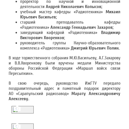
проректор по научной и инновационной
деятельности
Андрей Николаевич Копысов;
учебный мастер кафедры «Радиотехника»
Михаил
Юрьевич Васильев;
старший преподаватель кафедры
«Радиотехника»
Александр Геннадьевич Захаров;
заведующий кафедрой «Радиотехника»
Владимир
Викторович Хворенков
;
руководитель группы Научно-образовательного
комплекса «Радиотехника»
Дмитрий Юрьевич Полин.
В ходе торжественного собрания М.Ю.Васильеву, А.Г.Захарову
и В.В.Хворенкову были вручены медали Министерства
обороны Российской Федерации «Маршал войск связи
Пересыпкин».
В свою очередь, руководство ИжГТУ передало
поздравительный адрес и памятный подарок директору
АО «Сарапульский радиозавод»
Марату Александровичу
Алексееву.