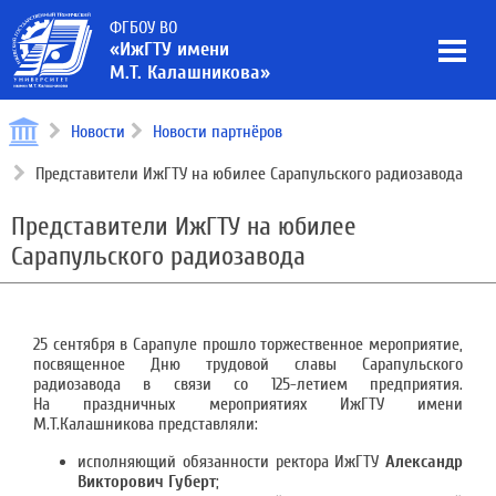
ФГБОУ ВО
«ИжГТУ имени
М.Т. Калашникова»
Новости
Новости партнёров
Представители ИжГТУ на юбилее Сарапульского радиозавода
Представители ИжГТУ на юбилее
Сарапульского радиозавода
25 сентября в Сарапуле прошло торжественное мероприятие,
посвященное Дню трудовой славы Сарапульского
радиозавода в связи со 125-летием предприятия.
На праздничных мероприятиях ИжГТУ имени
М.Т.Калашникова представляли:
исполняющий обязанности ректора ИжГТУ
Александр
Викторович Губерт
;