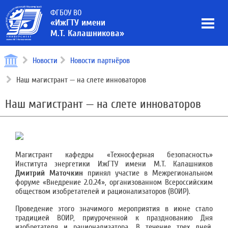
ФГБОУ ВО
«ИжГТУ имени
М.Т. Калашникова»
Новости
Новости партнёров
Наш магистрант — на слете инноваторов
Наш магистрант — на слете инноваторов
Магистрант кафедры «Техносферная безопасность»
Института энергетики ИжГТУ имени М.Т. Калашников
Дмитрий Маточкин
принял участие в Межрегиональном
форуме «Внедрение 2.0.24», организованном Всероссийским
обществом изобретателей и рационализаторов (ВОИР).
Проведение этого значимого мероприятия в июне стало
традицией ВОИР, приуроченной к празднованию Дня
изобретателя и рационализатора. В течение трех дней,