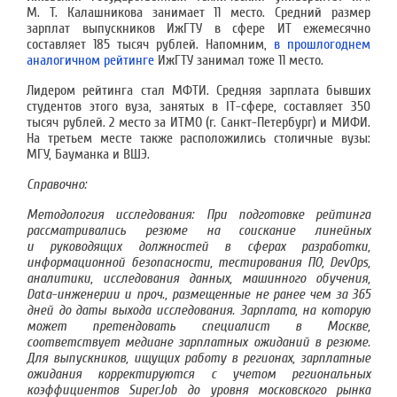
М. Т. Калашникова занимает 11 место. Средний размер
зарплат выпускников ИжГТУ в сфере ИТ ежемесячно
составляет 185 тысяч рублей. Напомним,
в прошлогоднем
аналогичном рейтинге
ИжГТУ занимал тоже 11 место.
Лидером рейтинга стал МФТИ. Средняя зарплата бывших
студентов этого вуза, занятых в IT-сфере, составляет 350
тысяч рублей. 2 место за ИТМО (г. Санкт-Петербург) и МИФИ.
На третьем месте также расположились столичные вузы:
МГУ, Бауманка и ВШЭ.
Справочно:
Методология исследования: При подготовке рейтинга
рассматривались резюме на соискание линейных
и руководящих должностей в сферах разработки,
информационной безопасности, тестирования ПО, DevOps,
аналитики, исследования данных, машинного обучения,
Data-инженерии и проч., размещенные не ранее чем за 365
дней до даты выхода исследования. Зарплата, на которую
может претендовать специалист в Москве,
соответствует медиане зарплатных ожиданий в резюме.
Для выпускников, ищущих работу в регионах, зарплатные
ожидания корректируются с учетом региональных
коэффициентов SuperJob до уровня московского рынка