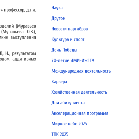
Наука
 профессор, д.т.н
.
Другое
зделий (Муравьев
Новости партнёров
Муравьева О.В.),
мкие выступления
Культура и спорт
День Победы
Д. Н
., результатом
тодом аддитивных
70-летие ИМИ-ИжГТУ
Международная деятельность
Карьера
Хозяйственная деятельность
Для абитуриента
Акселерационная программа
Мирное небо 2025
ТПК 2025