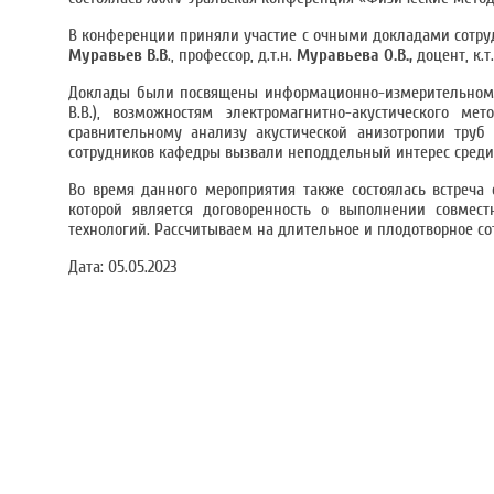
В конференции приняли участие с очными докладами сотруд
Муравьев В.В
., профессор, д.т.н.
Муравьева О.В.,
доцент, к.т
Доклады были посвящены информационно-измерительному 
В.В.), возможностям электромагнитно-акустического ме
сравнительному анализу акустической анизотропии труб 
сотрудников кафедры вызвали неподдельный интерес среди
Во время данного мероприятия также состоялась встреча 
которой является договоренность о выполнении совмес
технологий. Рассчитываем на длительное и плодотворное со
Дата:
05.05.2023