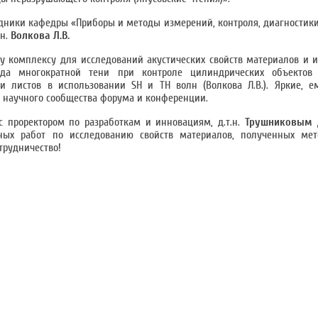
ники кафедры «Приборы и методы измерений, контроля, диагностики»
.н.
Волкова Л.В.
комплексу для исследований акустических свойств материалов и и
тода многократной тени при контроле цилиндрических объектов (
и листов в использовании SH и TH волн (Волкова Л.В.). Яркие, е
 научного сообщества форума и конференции.
с проректором по разработкам и инновациям, д.т.н.
Трушниковым 
тных работ по исследованию свойств материалов, полученных ме
трудничество!