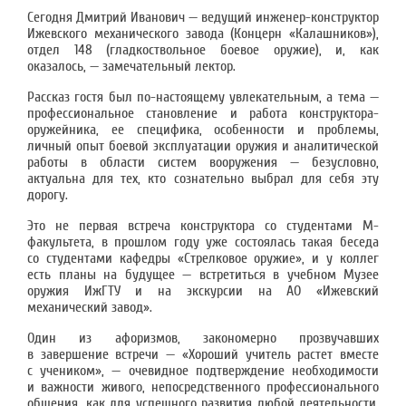
Сегодня Дмитрий Иванович — ведущий инженер-конструктор
Ижевского механического завода (Концерн «Калашников»),
отдел 148 (гладкоствольное боевое оружие), и, как
оказалось, — замечательный лектор.
Рассказ гостя был по-настоящему увлекательным, а тема —
профессиональное становление и работа конструктора-
оружейника, ее специфика, особенности и проблемы,
личный опыт боевой эксплуатации оружия и аналитической
работы в области систем вооружения — безусловно,
актуальна для тех, кто сознательно выбрал для себя эту
дорогу.
Это не первая встреча конструктора со студентами М-
факультета, в прошлом году уже состоялась такая беседа
со студентами кафедры «Стрелковое оружие», и у коллег
есть планы на будущее — встретиться в учебном Музее
оружия ИжГТУ и на экскурсии на АО «Ижевский
механический завод».
Один из афоризмов, закономерно прозвучавших
в завершение встречи — «Хороший учитель растет вместе
с учеником», — очевидное подтверждение необходимости
и важности живого, непосредственного профессионального
общения, как для успешного развития любой деятельности,