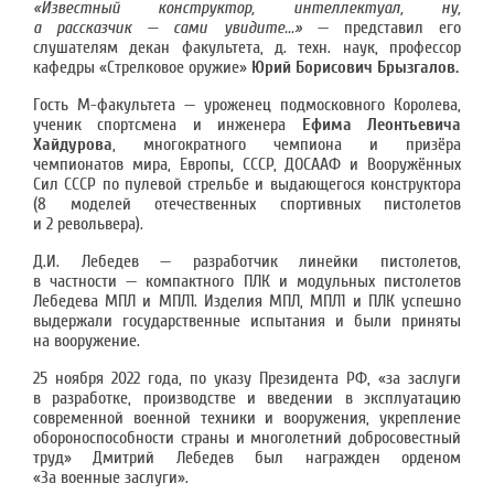
«Известный конструктор, интеллектуал, ну,
а рассказчик — сами увидите...»
— представил его
слушателям декан факультета, д. техн. наук, профессор
кафедры «Стрелковое оружие»
Юрий Борисович Брызгалов.
Гость М-факультета — уроженец подмосковного Королева,
ученик спортсмена и инженера
Ефима Леонтьевича
Хайдурова
, многократного чемпиона и призёра
чемпионатов мира, Европы, СССР, ДОСААФ и Вооружённых
Сил СССР по пулевой стрельбе и выдающегося конструктора
(8 моделей отечественных спортивных пистолетов
и 2 револьвера).
Д.И. Лебедев — разработчик линейки пистолетов,
в частности — компактного ПЛК и модульных пистолетов
Лебедева МПЛ и МПЛ1. Изделия МПЛ, МПЛ1 и ПЛК успешно
выдержали государственные испытания и были приняты
на вооружение.
25 ноября 2022 года, по указу Президента РФ, «за заслуги
в разработке, производстве и введении в эксплуатацию
современной военной техники и вооружения, укрепление
обороноспособности страны и многолетний добросовестный
труд» Дмитрий Лебедев был награжден орденом
«За военные заслуги».