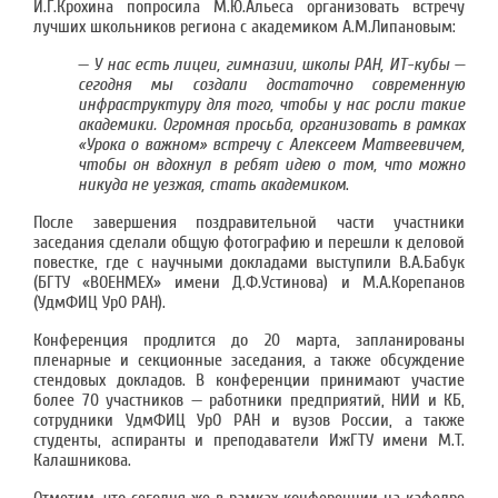
И.Г.Крохина попросила М.Ю.Альеса организовать встречу
лучших школьников региона с академиком А.М.Липановым:
—
У нас есть лицеи, гимназии, школы РАН, ИТ-кубы —
сегодня мы создали достаточно современную
инфраструктуру для того, чтобы у нас росли такие
академики. Огромная просьба, организовать в рамках
«Урока о важном» встречу с Алексеем Матвеевичем,
чтобы он вдохнул в ребят идею о том, что можно
никуда не уезжая, стать академиком
.
После завершения поздравительной части участники
заседания сделали общую фотографию и перешли к деловой
повестке, где с научными докладами выступили В.А.Бабук
(БГТУ «ВОЕНМЕХ» имени Д.Ф.Устинова) и М.А.Корепанов
(УдмФИЦ УрО РАН).
Конференция продлится до 20 марта, запланированы
пленарные и секционные заседания, а также обсуждение
стендовых докладов. В конференции принимают участие
более 70 участников — работники предприятий, НИИ и КБ,
сотрудники УдмФИЦ УрО РАН и вузов России, а также
студенты, аспиранты и преподаватели ИжГТУ имени М.Т.
Калашникова.