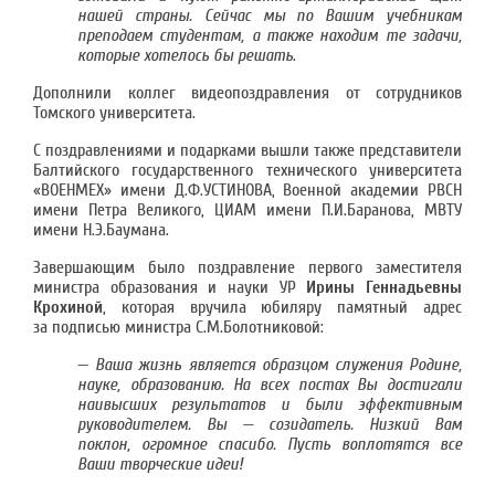
нашей страны. Сейчас мы по Вашим учебникам
преподаем студентам, а также находим те задачи,
которые хотелось бы решать
.
Дополнили коллег видеопоздравления от сотрудников
Томского университета.
С поздравлениями и подарками вышли также представители
Балтийского государственного технического университета
«ВОЕНМЕХ» имени Д.Ф.УСТИНОВА, Военной академии РВСН
имени Петра Великого, ЦИАМ имени П.И.Баранова, МВТУ
имени Н.Э.Баумана.
Завершающим было поздравление первого заместителя
министра образования и науки УР
Ирины Геннадьевны
Крохиной
, которая вручила юбиляру памятный адрес
за подписью министра С.М.Болотниковой:
—
Ваша жизнь является образцом служения Родине,
науке, образованию. На всех постах Вы достигали
наивысших результатов и были эффективным
руководителем. Вы — созидатель. Низкий Вам
поклон, огромное спасибо. Пусть воплотятся все
Ваши творческие идеи!