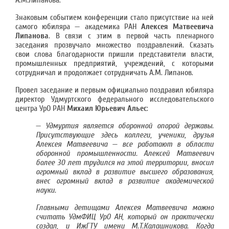
А.М.Липанова.
Знаковым событием конференции стало присутствие на ней
самого юбиляра — академика РАН
Алексея Матвеевича
Липанова
. В связи с этим в первой часть пленарного
заседания прозвучало множество поздравлений. Сказать
свои слова благодарности пришли представители власти,
промышленных предприятий, учреждений, с которыми
сотрудничал и продолжает сотрудничать А.М. Липанов.
Провел заседание и первым официально поздравил юбиляра
директор Удмуртского федерального исследовательского
центра УрО РАН
Михаил Юрьевич Альес
:
—
Удмуртия является оборонной опорой державы.
Присутствующие здесь коллеги, ученики, друзья
Алексея Матвеевича — все работают в области
оборонной промышленности. Алексей Матвеевич
более 30 лет трудился на этой территории, вносил
огромный вклад в развитие высшего образования,
внес огромный вклад в развитие академической
науки.
Главными детищами Алексея Матвеевича можно
считать УдмФИЦ УрО АН, который он практически
создал, и ИжГТУ имени М.Т.Калашникова. Когда