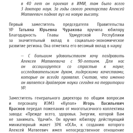
в 40 лет он приехал в ИМИ, там было всего
3 доктора наук. За годы своего ректорства Алексей
Матвеевич поднял вуз на новую высоту.
Первый заместитель председателя Правительства
УР
Татьяна Юрьевна Чуракова
вручила юбиляру
Благодарность Главы Удмуртской Республики
за значительный вклад в социально-экономическое
развитие региона. Она отметила его весомый вклад в науку:
—
С большим удовольствием хочу поздравить
Алексея Матвеевича с 90-летием. Для нас
он ассоциируется со страстью к науке,
исследовательским духом, лидерскими качествами,
которые он всегда проявлял. Считаю, что именно
он является драйвером науки сегодня на территории
УР.
Заместитель генерального директора по общим вопросам
и персоналу ИЭМЗ «Купол»
Игорь Васильевич
Краснов
передал пожелания от многотысячного коллектива
завода: «Прежде всего, здоровья. Энергии, которой Вам
не занимать. Удачи!». Он вручил юбиляру действующий
миниатюрный макет ЗРК «ОСА», к созданию которого
Алексей Матвеевич имел непосредственное отношение