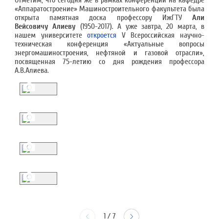
Отметим, что сегодня же в рамках конференции на кафедре
«Аппаратостроение» Машиностроительного факультета была
открыта памятная доска профессору ИжГТУ
Али
Вейсовичу Алиеву
(1950-2017). А уже завтра, 20 марта, в
нашем университете
откроется
V Всероссийская научно-
техническая конференция «Актуальные вопросы
энергомашиностроения, нефтяной и газовой отрасли»,
посвященная 75-летию со дня рождения профессора
А.В.Алиева.
1
/
7