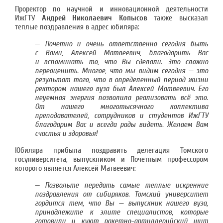
Проректор по научной и инновационной деятельности
ИжГТУ
Андрей Николаевич Копысов
также высказал
теплые поздравления в адрес юбиляра:
—
Почетно и очень ответственно сегодня быть
с Вами, Алексей Матвеевич, благодарить Вас
и вспоминать то, что Вы сделали. Это сложно
переоценить. Многое, что мы видим сегодня — это
результат того, что в определенный период жизни
ректором нашего вуза был Алексей Матвеевич. Его
неуемная энергия позволила реализовать всё это.
От нашего многотысячного коллектива
преподавателей, сотрудников и студентов ИжГТУ
благодарим Вас и всегда рады видеть. Желаем Вам
счастья и здоровья!
Юбиляра прибыла поздравить делегация Томского
госуниверситета, выпускником и Почетным профессором
которого является Алексей Матвеевич:
—
Позвольте передать самые теплые искренние
поздравления от сибиряков. Томский университет
гордится тем, что Вы — выпускник нашего вуза,
принадлежите к элите специалистов, которые
готовили и куют ракетно-артиллерийский щит