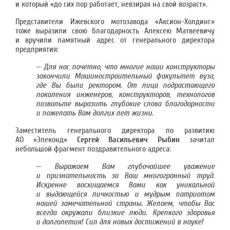
и который «до сих пор работает, невзирая на свой возраст».
Представители Ижевского мотозавода «Аксион-Холдинг»
тоже выразили свою благодарность Алексею Матвеевичу
и вручили памятный адрес от генерального директора
предприятия:
—
Для нас почетно, что многие наши конструкторы
закончили Машиностроительный факультет вуза,
где Вы были ректором
.
От лица подрастающего
поколения инженеров, конструкторов, технологов
позвольте выразить глубокие слова благодарности
и пожелать Вам долгих лет жизни
.
Заместитель генерального директора по развитию
АО «Элеконд»
Сергей Васильевич Рыбин
зачитал
небольшой фрагмент поздравительного адреса:
—
Выражаем Вам глубочайшее уважение
и признательность за Ваш многогранный труд.
Искренне восхищаемся Вами как уникальной
и выдающейся личностью и мудрым патриотом
нашей замечательной страны. Желаем, чтобы Вас
всегда окружали близкие люди. Крепкого здоровья
и долголетия! Сил для новых достижений в науке!