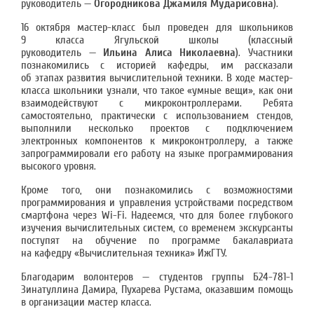
руководитель —
Огородникова Джамиля Мударисовна
).
16 октября мастер-класс был проведен для школьников
9 класса Ягульской школы (классный
руководитель —
Ильина Алиса Николаевна
). Участники
познакомились с историей кафедры, им рассказали
об этапах развития вычислительной техники. В ходе мастер-
класса школьники узнали, что такое «умные вещи», как они
взаимодействуют с микроконтроллерами. Ребята
самостоятельно, практически c использованием стендов,
выполнили несколько проектов с подключением
электронных компонентов к микроконтроллеру, а также
запрограммировали его работу на языке программирования
высокого уровня.
Кроме того, они познакомились с возможностями
программирования и управления устройствами посредством
смартфона через Wi-Fi. Надеемся, что для более глубокого
изучения вычислительных систем, со временем экскурсанты
поступят на обучение по программе бакалавриата
на кафедру «Вычислительная техника» ИжГТУ.
Благодарим волонтеров — студентов группы Б24-781-1
Зинатуллина Дамира, Пухарева Рустама, оказавшим помощь
в организации мастер класса.