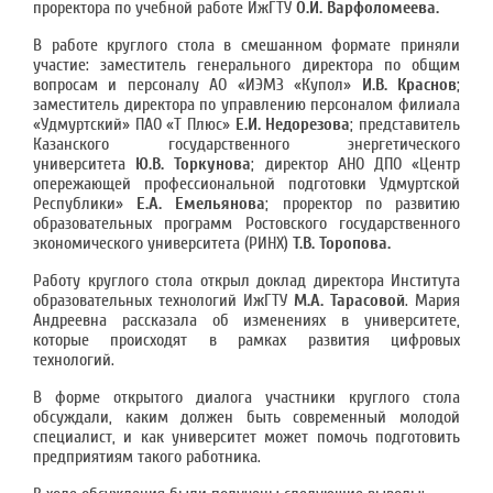
проректора по учебной работе ИжГТУ
О.И. Варфоломеева.
В работе круглого стола в смешанном формате приняли
участие: заместитель генерального директора по общим
вопросам и персоналу АО «ИЭМЗ «Купол»
И.В. Краснов
;
заместитель директора по управлению персоналом филиала
«Удмуртский» ПАО «Т Плюс»
Е.И. Недорезова
; представитель
Казанского государственного энергетического
университета
Ю.В. Торкунова
; директор АНО ДПО «Центр
опережающей профессиональной подготовки Удмуртской
Республики»
Е.А. Емельянова
; проректор по развитию
образовательных программ Ростовского государственного
экономического университета (РИНХ)
Т.В. Торопова.
Работу круглого стола открыл доклад директора Института
образовательных технологий ИжГТУ
М.А. Тарасовой
. Мария
Андреевна рассказала об изменениях в университете,
которые происходят в рамках развития цифровых
технологий.
В форме открытого диалога участники круглого стола
обсуждали, каким должен быть современный молодой
специалист, и как университет может помочь подготовить
предприятиям такого работника.