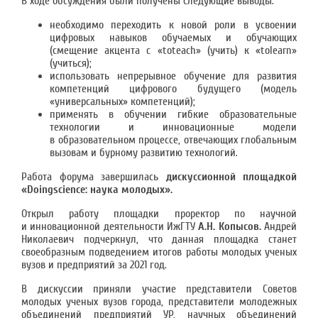
В ходе обсуждения были получены следующие выводы:
необходимо переходить к новой роли в усвоении
цифровых навыков обучаемых и обучающих
(смещение акцента с «toteach» (учить) к «tolearn»
(учиться);
использовать непрерывное обучение для развития
компетенций цифрового будущего (модель
«универсальных» компетенций);
применять в обучении гибкие образовательные
технологии и инновационные модели
в образовательном процессе, отвечающих глобальным
вызовам и бурному развитию технологий.
Работа форума завершилась
дискуссионной площадкой
«Doingscience: наука молодых».
Открыл работу площадки проректор по научной
и инновационной деятельности ИжГТУ
А.Н. Копысов.
Андрей
Николаевич подчеркнул, что данная площадка станет
своеобразным подведением итогов работы молодых ученых
вузов и предприятий за 2021 год.
В дискуссии приняли участие представители Советов
молодых ученых вузов города, представители молодежных
объединений предприятий УР, научных объединений