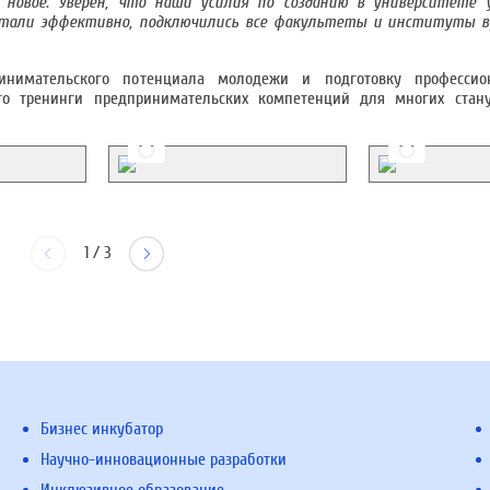
 новое. Уверен, что наши усилия по созданию в университете 
тали эффективно, подключились все факультеты и институты ву
инимательского потенциала молодежи и подготовку профессио
что тренинги предпринимательских компетенций для многих ста
1
/
3
Бизнес инкубатор
Научно-инновационные разработки