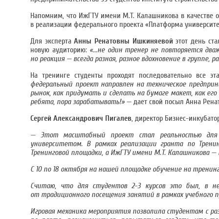
Напомним, что ИжГТУ имени М.Т. Калашникова в качестве 
в реализации федерального проекта «Платформа университе
Для эксперта
Анны Ренатовны Ишкиняевой
этот день ст
новую аудиторию:
«...не один тренер не повторяется два
но реакция — всегда разная, разное вдохновение в группе, 
На тренинге студенты проходят последовательно все э
федеральный проект направлен на техническое предприни
рынок, как придумать и сделать на бумаге макет, как его
ребята, пора зарабатывать!»
— дает свой посыл Анна Рена
Сергей Александрович Пигалев
, директор Бизнес-инкубато
— Этот масштабный проект стал реальностью для н
университетом. В рамках реализации гранта по Трен
Тренинговой площадки, а ИжГТУ имени М.Т. Калашникова — 
С 10 по 18 октября на нашей площадке обучение на трени
Считаю, что для студентов 2-3 курсов это был, в н
от традиционного посещения занятий в рамках учебного п
Игровая механика мероприятия позволила студентам с раз