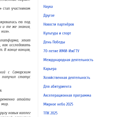
Наука
» стал участником
Другое
тировалась ею под
Новости партнёров
и и те же знания,
 них».
Культура и спорт
платформа, этот
День Победы
 как исследовать
. В конце концов,
70-летие ИМИ-ИжГТУ
Международная деятельность
Карьера
ний с Самарским
т получил статус
Хозяйственная деятельность
Для абитуриента
в.
Акселерационная программа
временно отойти
 мир.
Мирное небо 2025
ругу новых коллег
ТПК 2025