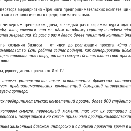
оператора мероприятия «Тренинги предпринимательских компетенций
тского технологического предпринимательства».
ал четвертым тренерским днем, и каждый раз программа курса адап
жды, хотя, кажется, что мы идем по одному скрипту и подаем одн
разная энергетика. Из раза в раз я делаю более понятный контент для
тапы создания бизнеса — от идеи до реализации проекта.
«Эта 
мательство. Если ребята сейчас поймут, как сгенерировать идею,
 презентовать инвестору, то они смогут сделать любой свой проект
товна.
ра, руководитель проекта от ИжГТУ:
ашего университета после установления дружеских отноше
ингам предпринимательских компетенций Самарский университе
вуза-партнера.
нгах предпринимательских компетенций прошли более 800 студенто
екотором смысле, переломный момент, так как их заставили 
роцесса и погрузиться в не совсем привычный предпринимательский
ным жизненным багажом интересно и с пользой провести время в к