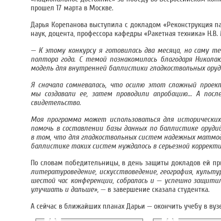
прошел 17 марта в Москве.
Дарья Корепанова выступила с докладом «Реконструкция па
наук, доцента, профессора кафедры «Ракетная техника» Н.В.
— К этому конкурсу я готовилась два месяца, но саму 
полтора года. С темой познакомилась благодаря Нико
модель для внутренней баллистики гладкоствольных оруди
Я сначала сомневалась, что осилю этот сложный проек
мы создавали ее, затем проводили апробацию... А пос
свидетельство.
Моя программа может использоваться для исторических 
помочь в составлении базы данных по баллистике орудий
в том, что для гладкоствольных систем надежных матмод
баллистике таких систем нуждалось в серьезной корректи
По словам победительницы, в день защиты докладов ей пр
литературоведение, искусствоведение, география, культу
шестой час конференции, собралась и — успешно защитил
улучшать и дальше»,
— в завершение сказала студентка.
А сейчас в ближайших планах Дарьи — окончить учебу в ву