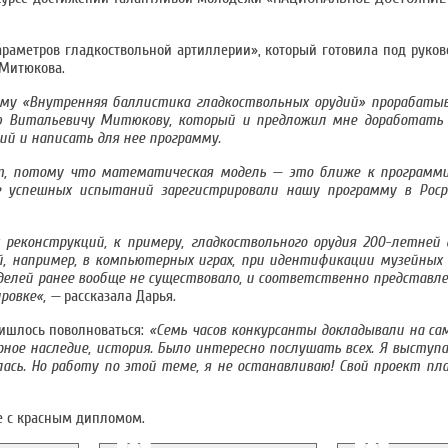
раметров гладкоствольной артиллерии», который готовила под руково
 Митюкова.
тему «Внутренняя баллистика гладкоствольных орудий» прорабаты
лаю Витальевичу Митюкову, который и предложил мне доработат
й и написать для нее программу.
т, потому что математическая модель — это ближе к программи
ле успешных испытаний зарегистрировали нашу программу в Роср
реконструкций, к примеру, гладкоствольного орудия 200-летней
, например, в компьютерных играх, при идентификации музейных о
елей ранее вообще не существовало, и соответственно представле
ровке«, —
рассказала Дарья.
ишлось поволноваться:
«Семь часов конкурсанты докладывали на са
рное наследие, история. Было интересно послушать всех. Я выступа
ась. Но работу по этой теме, я не останавливаю! Свой проект пл
зе с красным дипломом.