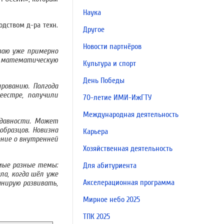
Наука
дством д-ра техн.
Другое
Новости партнёров
ваю уже примерно
ь математическую
Культура и спорт
День Победы
рованию. Полгода
еестре, получили
70-летие ИМИ-ИжГТУ
Международная деятельность
 давности. Может
бразцов. Новизна
Карьера
ние о внутренней
Хозяйственная деятельность
мые разные темы:
Для абитуриента
ла, когда шёл уже
Акселерационная программа
анирую развивать,
Мирное небо 2025
ТПК 2025