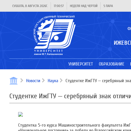
СУББОТА, 8 АВГУСТА 2026Г.
17:00:57
НЕДЕЛЯ НАД ЧЕРТОЙ
5 ПАРА
Ф
ИЖЕВС
УНИВЕРСИТЕТ
ОБРАЗОВАНИЕ
Новости
Наука
Студентке ИжГТУ — серебряный зна
Студентке ИжГТУ — серебряный знак отлич
Студентка 5-го курса Машиностроительного факультета Иж
«Национальное достояние» за победу во Всероссийском ко