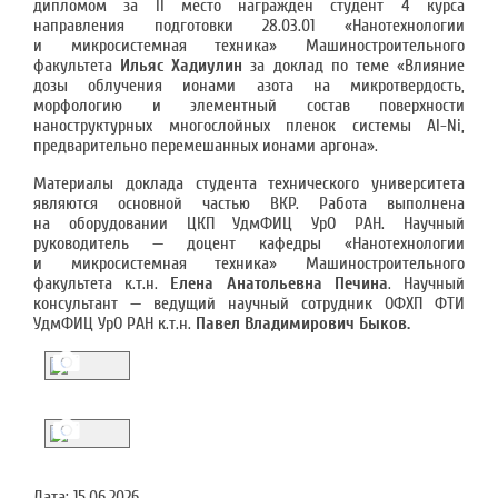
дипломом за II место награжден студент 4 курса
направления подготовки 28.03.01 «Нанотехнологии
и микросистемная техника» Машиностроительного
факультета
Ильяс Хадиулин
за доклад по теме «Влияние
дозы облучения ионами азота на микротвердость,
морфологию и элементный состав поверхности
наноструктурных многослойных пленок системы Al-Ni,
предварительно перемешанных ионами аргона».
Материалы доклада студента технического университета
являются основной частью ВКР. Работа выполнена
на оборудовании ЦКП УдмФИЦ УрО РАН. Научный
руководитель — доцент кафедры «Нанотехнологии
и микросистемная техника» Машиностроительного
факультета к.т.н.
Елена Анатольевна Печина
. Научный
консультант — ведущий научный сотрудник ОФХП ФТИ
УдмФИЦ УрО РАН к.т.н.
Павел Владимирович
Быков.
Дата:
15.06.2026