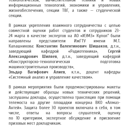
технологической, вычислительной техники и новых
информационных технологий, экономики и управления,
жизнеобеспечения, секции ТВГ, а также — студенческой
секции.
В рамках укрепления взаимного сотрудничества с целью
совместной оценки работ студентов и сотрудников 23-
24 марта в качестве экспертов на АО «ИЭМЗ» Купол" были
направлены представители ИжГТУ имени М.Т.
Калашникова:
Константин Валентинович Шишаков
, д.т.н.,
заведующий кафедрой «Радиотехника»,
Сергей
Александрович Шиляев
, д.т.н., заведующий кафедрой
«Конструкторско-технологическая подготовка
машиностроительных производств»,
Эльдар Вагифович Алиев
, к.т.н., доцент кафедры
«Системный анализ и управление качеством».
В рамках мероприятия были продемонстрированы макеты
и действующие образцы новых технических решений,
заслушаны доклады, осуществлена трансляция при помощи
телемоста на другие площадки концерна ВКО «Алмаз-
Антей». Защита более 30 проектов включала в себя, в том
числе, ответы на вопросы слушателей, оценку
по 10 критериям, экспертное обсуждение и присвоение
призовых мест докладчикам.