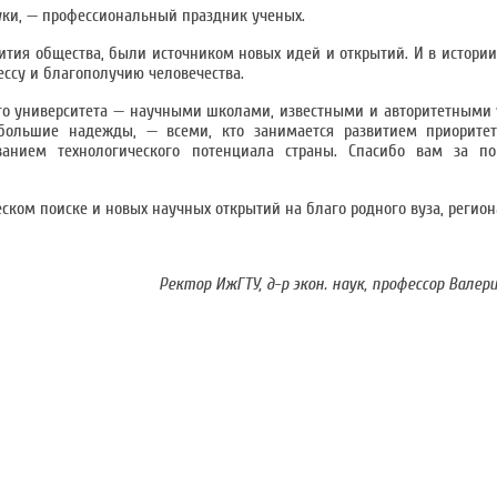
ауки, — профессиональный праздник ученых.
ития общества, были источником новых идей и открытий. И в истории
рессу и благополучию человечества.
го университета — научными школами, известными и авторитетными
большие надежды, — всеми, кто занимается развитием приорите
анием технологического потенциала страны. Спасибо вам за по
еском поиске и новых научных открытий на благо родного вуза, регион
Ректор ИжГТУ, д-р экон. наук, профессор Валер