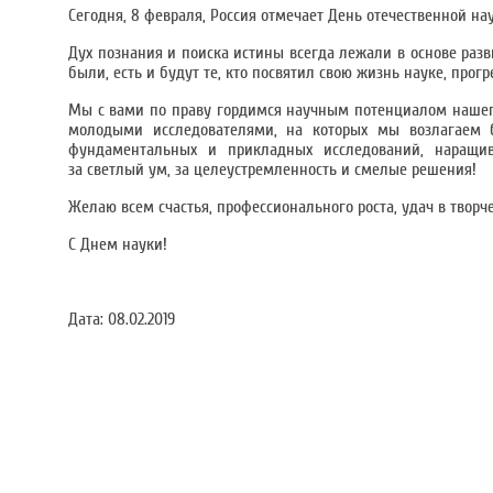
Сегодня, 8 февраля, Россия отмечает День отечественной н
Дух познания и поиска истины всегда лежали в основе разв
были, есть и будут те, кто посвятил свою жизнь науке, прог
Мы с вами по праву гордимся научным потенциалом наше
молодыми исследователями, на которых мы возлагаем 
фундаментальных и прикладных исследований, наращив
за светлый ум, за целеустремленность и смелые решения!
Желаю всем счастья, профессионального роста, удач в творч
С Днем науки!
Дата:
08.02.2019