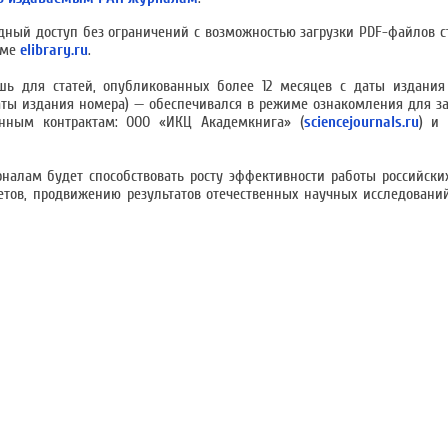
одный доступ без ограничений с возможностью загрузки PDF-файлов с
рме
elibrary.ru
.
шь для статей, опубликованных более 12 месяцев с даты издания
аты издания номера) — обеспечивался в режиме ознакомления для з
енным контрактам: ООО «ИКЦ Академкнига» (
sciencejournals.ru
) и 
рналам будет способствовать росту эффективности работы российски
етов, продвижению результатов отечественных научных исследовани