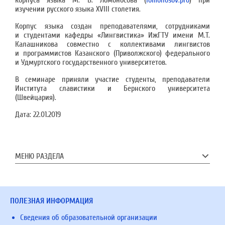
корпуса языка М. В. Ломоносова (
lomonosov.pro
) при
изучении русского языка XVIII столетия.
Корпус языка создан преподавателями, сотрудниками
и студентами кафедры «Лингвистика» ИжГТУ имени М.Т.
Калашникова совместно с коллективами лингвистов
и программистов Казанского (Приволжского) федерального
и Удмуртского государственного университетов.
В семинаре приняли участие студенты, преподаватели
Института славистики и Бернского университета
(Швейцария).
Дата:
22.01.2019
МЕНЮ РАЗДЕЛА
ПОЛЕЗНАЯ ИНФОРМАЦИЯ
Сведения об образовательной организации