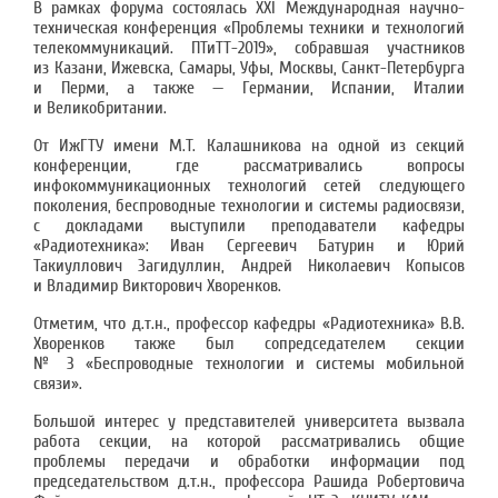
В рамках форума состоялась XXI Международная научно-
техническая конференция «Проблемы техники и технологий
телекоммуникаций. ПТиТТ-2019», собравшая участников
из Казани, Ижевска, Самары, Уфы, Москвы, Санкт-Петербурга
и Перми, а также — Германии, Испании, Италии
и Великобритании.
От ИжГТУ имени М.Т. Калашникова на одной из секций
конференции, где рассматривались вопросы
инфокоммуникационных технологий сетей следующего
поколения, беспроводные технологии и системы радиосвязи,
с докладами выступили преподаватели кафедры
«Радиотехника»: Иван Сергеевич Батурин и Юрий
Такиуллович Загидуллин, Андрей Николаевич Копысов
и Владимир Викторович Хворенков.
Отметим, что д.т.н., профессор кафедры «Радиотехника» В.В.
Хворенков также был сопредседателем секции
№ 3 «Беспроводные технологии и системы мобильной
связи».
Большой интерес у представителей университета вызвала
работа секции, на которой рассматривались общие
проблемы передачи и обработки информации под
председательством д.т.н., профессора Рашида Робертовича