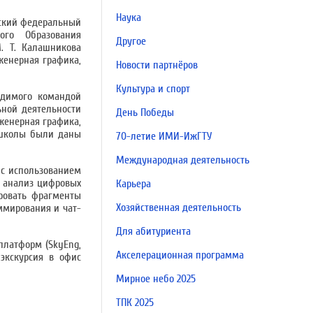
Наука
нский федеральный
ного Образования
Другое
. Т. Калашникова
женерная графика,
Новости партнёров
Культура и спорт
одимого командой
ьной деятельности
День Победы
женерная графика,
 школы были даны
70-летие ИМИ-ИжГТУ
Международная деятельность
 с использованием
и анализ цифровых
Карьера
ровать фрагменты
Хозяйственная деятельность
ммирования и чат-
Для абитуриента
платформ (SkyEng,
Акселерационная программа
 экскурсия в офис
Мирное небо 2025
ТПК 2025