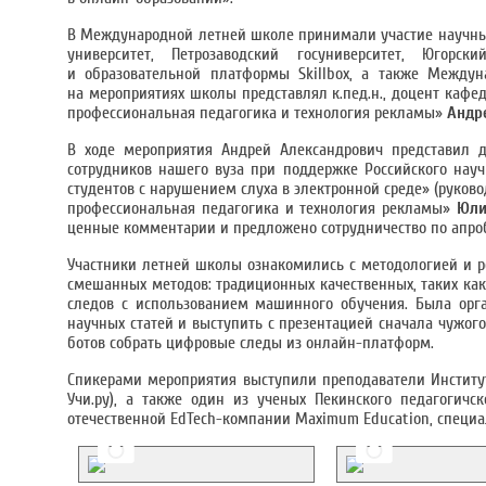
В Международной летней школе принимали участие научные
университет, Петрозаводский госуниверситет, Югорск
и образовательной платформы Skillbox, а также Междун
на мероприятиях школы представлял к.пед.н., доцент каф
профессиональная педагогика и технология рекламы»
Андр
В ходе мероприятия Андрей Александрович представил д
сотрудников нашего вуза при поддержке Российского науч
студентов с нарушением слуха в электронной среде» (руков
профессиональная педагогика и технология рекламы»
Юли
ценные комментарии и предложено сотрудничество по апроб
Участники летней школы ознакомились с методологией и р
смешанных методов: традиционных качественных, таких как
следов с использованием машинного обучения. Была орг
научных статей и выступить с презентацией сначала чужого
ботов собрать цифровые следы из онлайн-платформ.
Спикерами мероприятия выступили преподаватели Институт
Учи.ру), а также один из ученых Пекинского педагогичск
отечественной EdTech-компании Maximum Education, специа