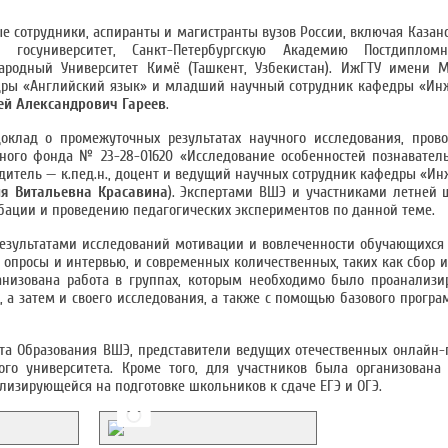
 сотрудники, аспиранты и магистранты вузов России, включая Каза
ий госуниверситет, Санкт-Петербургскую Академию Постдиплом
ародный Университет Кимё (Ташкент, Узбекистан). ИжГТУ имени М
едры «Английский язык» и младший научный сотрудник кафедры «Ин
ей Александрович Гареев
.
оклад о промежуточных результатах научного исследования, пров
ного фонда № 23-28-01620 «Исследование особенностей познавател
одитель — к.пед.н., доцент и ведущий научных сотрудник кафедры «Ин
я Витальевна Красавина
). Экспертами ВШЭ и участниками летней
ации и проведению педагогических экспериментов по данной теме.
езультатами исследований мотивации и вовлеченности обучающихся
 опросы и интервью, и современных количественных, таких как сбор 
анизована работа в группах, которым необходимо было проанализи
, а затем и своего исследования, а также с помощью базового програ
а Образования ВШЭ, представители ведущих отечественных онлайн-
ого университета. Кроме того, для участников была организована
лизирующейся на подготовке школьников к сдаче ЕГЭ и ОГЭ.