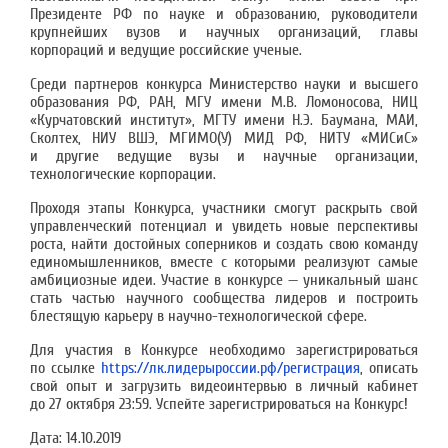
Президенте РФ по науке и образованию, руководители
крупнейших вузов и научных организаций, главы
корпораций и ведущие российские ученые.
Среди партнеров конкурса Министерство науки и высшего
образования РФ, РАН, МГУ имени М.В. Ломоносова, НИЦ
«Курчатовский институт», МГТУ имени Н.Э. Баумана, МАИ,
Сколтех, НИУ ВШЭ, МГИМО(У) МИД РФ, НИТУ «МИСиС»
и другие ведущие вузы и научные организации,
технологические корпорации.
Проходя этапы Конкурса, участники смогут раскрыть свой
управленческий потенциал и увидеть новые перспективы
роста, найти достойных соперников и создать свою команду
единомышленников, вместе с которыми реализуют самые
амбициозные идеи. Участие в конкурсе — уникальный шанс
стать частью научного сообщества лидеров и построить
блестящую карьеру в научно-технологической сфере.
Для участия в Конкурсе необходимо зарегистрироваться
по ссылке
https://лк.лидерыроссии.рф/регистрация
, описать
свой опыт и загрузить видеоинтервью в личный кабинет
до 27 октября 23:59. Успейте зарегистрироваться на Конкурс!
Дата:
14.10.2019