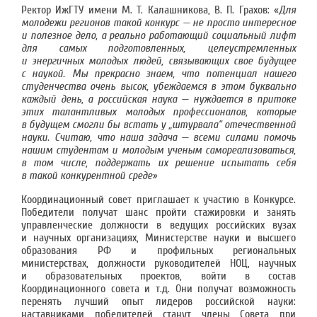
Ректор ИжГТУ имени М. Т. Калашникова, В. П. Грахов: «
Для
молодежи регионов такой конкурс — не просто интересное
и полезное дело, а реально работающий социальный лифт
для самых подготовленных, целеустремленных
и энергичных молодых людей, связывающих свое будущее
с наукой. Мы прекрасно знаем, что потенциал нашего
студенчества очень высок, убеждаемся в этом буквально
каждый день, а российская наука — нуждается в притоке
этих талантливых молодых профессионалов, которые
в будущем смогли бы встать у „штурвала“ отечественной
науки. Считаю, что наша задача — всеми силами помочь
нашим студентам и молодым ученым самореализоваться,
в том числе, поддержать их решение испытать себя
в такой конкурентной среде»
Координационный совет приглашает к участию в Конкурсе.
Победители получат шанс пройти стажировки и занять
управленческие должности в ведущих российских вузах
и научных организациях, Министерстве науки и высшего
образования РФ и профильных региональных
министерствах, должности руководителей НОЦ, научных
и образовательных проектов, войти в состав
Координационного совета и т.д. Они получат возможность
перенять лучший опыт лидеров российской науки:
наставниками победителей станут члены Совета при